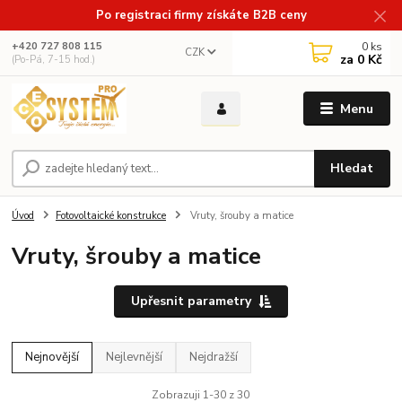
Po registraci firmy získáte B2B ceny
0
ks
+420 727 808 115
CZK
za
0 Kč
(Po-Pá, 7-15 hod.)
Menu
Hledat
Úvod
Fotovoltaické konstrukce
Vruty, šrouby a matice
Vruty, šrouby a matice
Upřesnit parametry
Nejnovější
Nejlevnější
Nejdražší
Zobrazuji 1-30 z 30