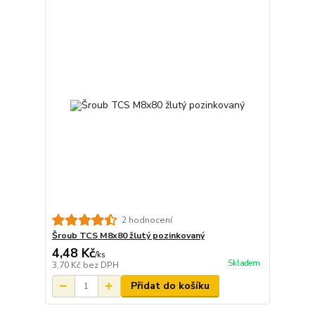
2 hodnocení
Šroub TCS M8x80 žlutý pozinkovaný
4,48 Kč
/
ks
Skladem
3,70 Kč
bez DPH
Přidat do košíku