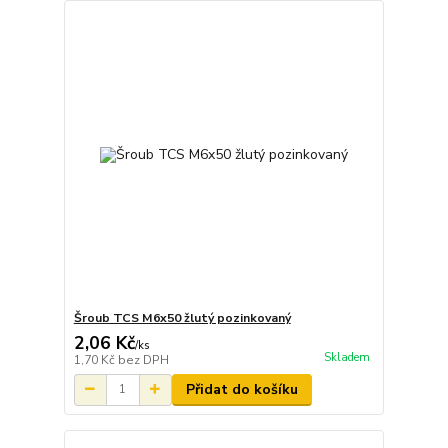
Šroub TCS M6x50 žlutý pozinkovaný
2,06 Kč
/
ks
Skladem
1,70 Kč
bez DPH
Přidat do košíku