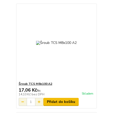
Šroub TCS M8x100 A2
17,06 Kč
/
ks
Skladem
14,10 Kč
bez DPH
Přidat do košíku