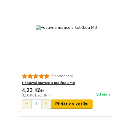
6 hodnocení
Posuvná matice s kuličkou M8
4,23 Kč
/
ks
Skladem
3,50 Kč
bez DPH
Přidat do košíku