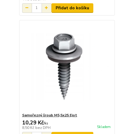
Přidat do košíku
Samořezný šroub M5,5x25 Ejot
10,29 Kč
/
ks
Skladem
8,50 Kč
bez DPH