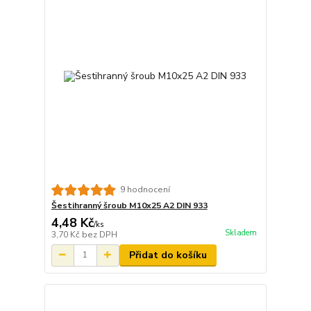
9 hodnocení
Šestihranný šroub M10x25 A2 DIN 933
4,48 Kč
/
ks
Skladem
3,70 Kč
bez DPH
Přidat do košíku