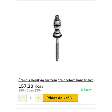
Šroub s dvojitým závitem pro ocelové konstrukce
157,30 Kč
/
ks
Skladem
130 Kč
bez DPH
Přidat do košíku