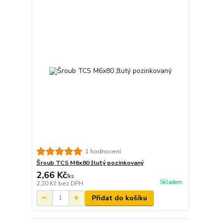
1 hodnocení
Šroub TCS M6x80 žlutý pozinkovaný
2,66 Kč
/
ks
Skladem
2,20 Kč
bez DPH
Přidat do košíku