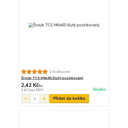
1 hodnocení
Šroub TCS M6x60 žlutý pozinkovaný
2,42 Kč
/
ks
Skladem
2 Kč
bez DPH
Přidat do košíku