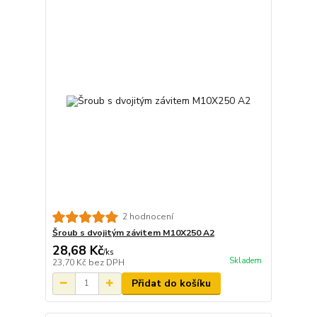
2 hodnocení
Šroub s dvojitým závitem M10X250 A2
28,68 Kč
/
ks
Skladem
23,70 Kč
bez DPH
Přidat do košíku