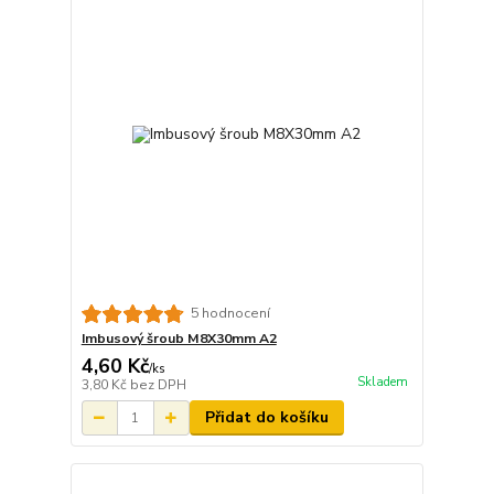
5 hodnocení
Imbusový šroub M8X30mm A2
4,60 Kč
/
ks
Skladem
3,80 Kč
bez DPH
Přidat do košíku