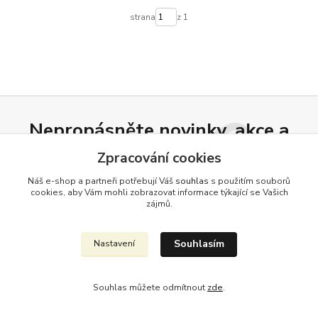
strana
z 1
Nepropásněte novinky, akce a
slevy!
Zpracování cookies
Náš e-shop a partneři potřebují Váš
souhlas
s použitím souborů
cookies, aby Vám mohli zobrazovat informace týkající se Vašich
Přihlásit se
zájmů.
Souhlasím se
zpracováním osobních údajů
za účelem rozesílky newsletteru.
Souhlasím
Nastavení
Můžete se kdykoli odhlásit. Zasíláme jednou za 14 dní.
Souhlas můžete odmítnout
zde
.
Informace pro zákazníky