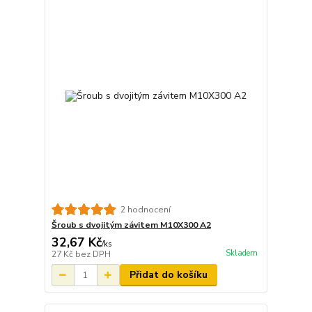
2 hodnocení
Šroub s dvojitým závitem M10X300 A2
32,67 Kč
/
ks
Skladem
27 Kč
bez DPH
Přidat do košíku