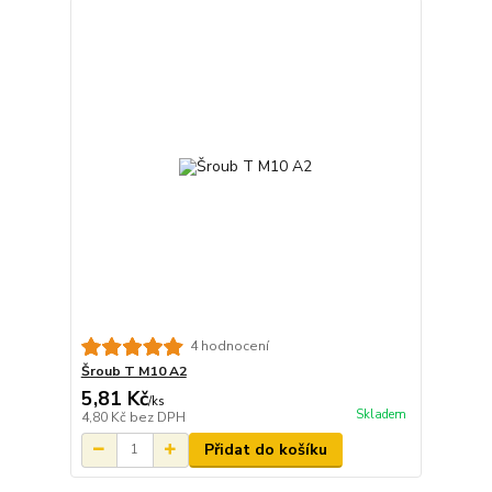
4 hodnocení
Šroub T M10 A2
5,81 Kč
/
ks
Skladem
4,80 Kč
bez DPH
Přidat do košíku