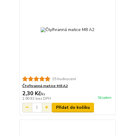
15 hodnocení
Čtyřhranná matice M8 A2
2,30 Kč
/
ks
Skladem
1,90 Kč
bez DPH
Přidat do košíku