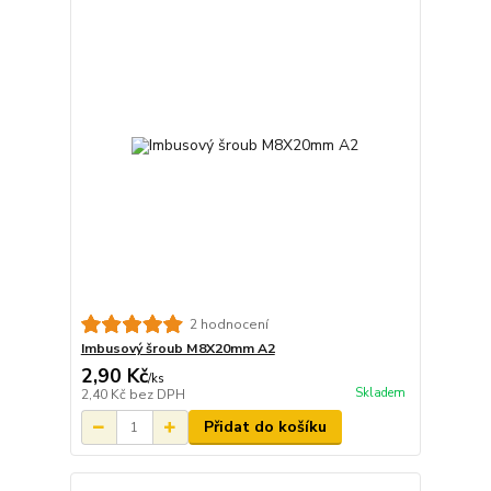
2 hodnocení
Imbusový šroub M8X20mm A2
2,90 Kč
/
ks
Skladem
2,40 Kč
bez DPH
Přidat do košíku