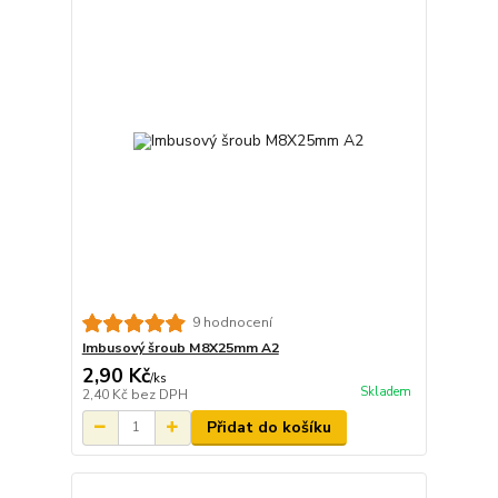
9 hodnocení
Imbusový šroub M8X25mm A2
2,90 Kč
/
ks
Skladem
2,40 Kč
bez DPH
Přidat do košíku