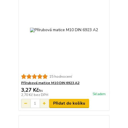
15 hodnocení
Přírubová matice M10 DIN 6923 A2
3,27 Kč
/
ks
Skladem
2,70 Kč
bez DPH
Přidat do košíku