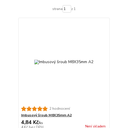
strana
z 1
2 hodnocení
Imbusový šroub M8X35mm A2
4,84 Kč
/
ks
Není skladem
4 Kč
bez DPH