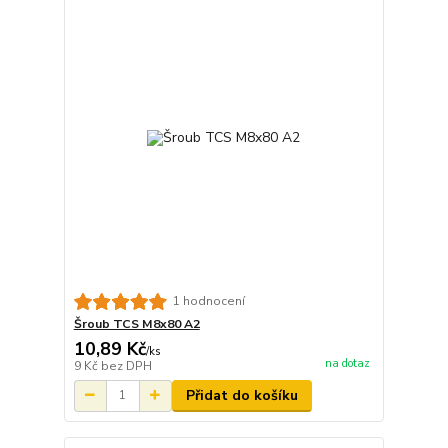
1 hodnocení
Šroub TCS M8x80 A2
10,89 Kč
/
ks
na dotaz
9 Kč
bez DPH
Přidat do košíku