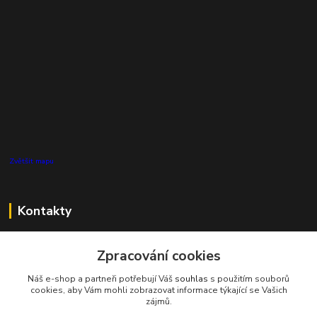
Zvětšit mapu
Kontakty
Zákaznická podpora Pro Eco System a.s.
+420 727 808 115
Zpracování cookies
(Po-Pá, 7-15 hod.)
Náš e-shop a partneři potřebují Váš
souhlas
s použitím souborů
cookies, aby Vám mohli zobrazovat informace týkající se Vašich
info@proecosystem.cz
zájmů.