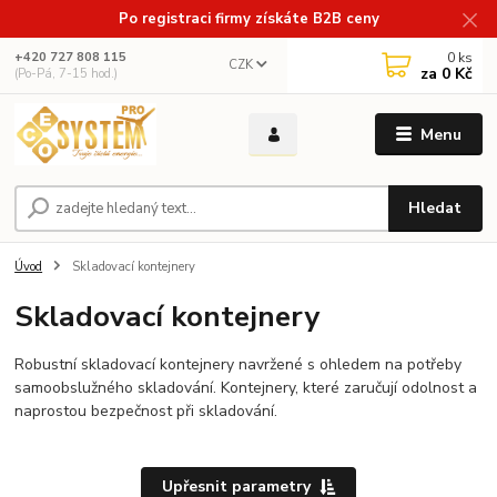
Po registraci firmy získáte B2B ceny
0
ks
+420 727 808 115
CZK
za
0 Kč
(Po-Pá, 7-15 hod.)
Menu
Hledat
Úvod
Skladovací kontejnery
Skladovací kontejnery
Robustní skladovací kontejnery navržené s ohledem na potřeby
samoobslužného skladování. Kontejnery, které zaručují odolnost a
naprostou bezpečnost při skladování.
Upřesnit parametry