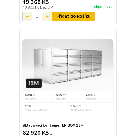
49 368 Kč
/
ks
na objednávku
40 800 Kč
bez DPH
Přidat do košíku
Skladovací kontejner ER BOX 12M
62 920 Kč
/
ks