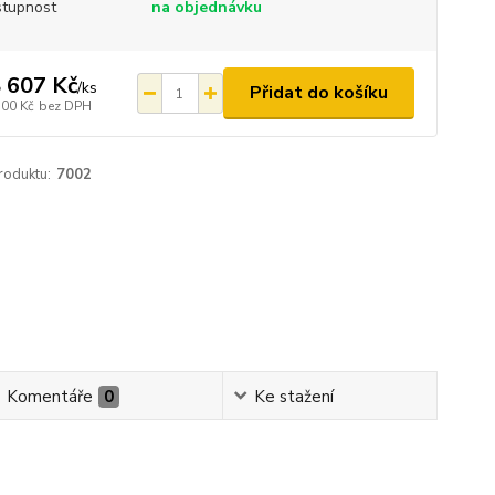
tupnost
na objednávku
 607 Kč
/
ks
Přidat do košíku
700 Kč
bez DPH
roduktu:
7002
Komentáře
0
Ke stažení