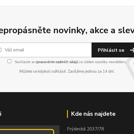
epropásněte novinky, akce a slev
Přihlásit se
Souhlasím se
zpracováním osobních údajů
za účelem rozesílky newsletteru.
Můžete se kdykoli odhlásit. Zasíláme jednou za 14 dní.
i
Kde nás najdete
Frýdecká 2037/78