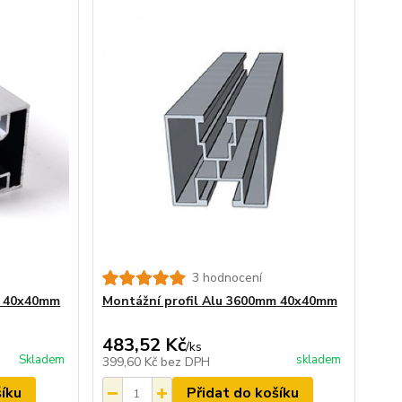
3 hodnocení
m 40x40mm
Montážní profil Alu 3600mm 40x40mm
483,52 Kč
/
ks
Skladem
skladem
399,60 Kč
bez DPH
šíku
Přidat do košíku