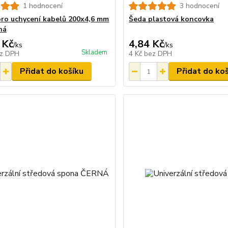
1 hodnocení
3 hodnocení
ro uchycení kabelů 200x4,6 mm
Šeda plastová koncovka
ná
 Kč
4,84 Kč
/
ks
/
ks
Skladem
z DPH
4 Kč
bez DPH
Přidat do košíku
Přidat do ko