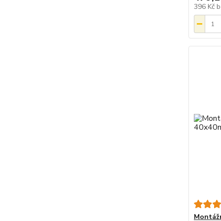
396 Kč
b
Montážn