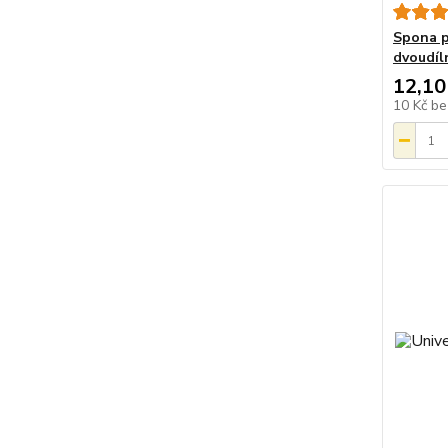
Spona p
dvoudíl
12,10
10 Kč
be