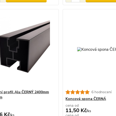
í profil Alu ČERNÝ 2400mm
6 hodnocení
m
Koncová spona ČERNÁ
cena od
11,50 Kč
/
ks
6 Kč
/
ks
cena od