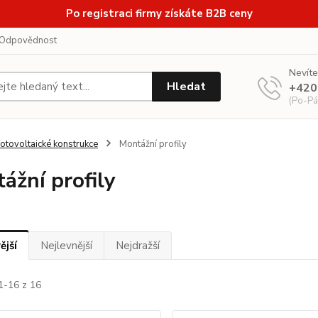
Po registraci firmy získáte B2B ceny
Odpovědnost
Nevíte
Hledat
+420
(Po-Pá
otovoltaické konstrukce
Montážní profily
ážní profily
ější
Nejlevnější
Nejdražší
1-16 z 16