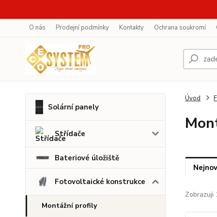
O nás
Prodejní podmínky
Kontakty
Ochrana soukromí
Úvod
F
Solární panely
Mont
Střídače
Bateriové úložiště
Nejnov
Fotovoltaické konstrukce
Zobrazuji 
Montážní profily