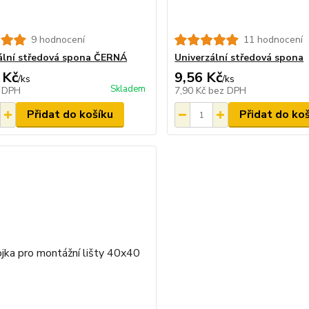
9 hodnocení
11 hodnocení
ální středová spona ČERNÁ
Univerzální středová spona
 Kč
9,56 Kč
/
ks
/
ks
Skladem
 DPH
7,90 Kč
bez DPH
Přidat do košíku
Přidat do ko