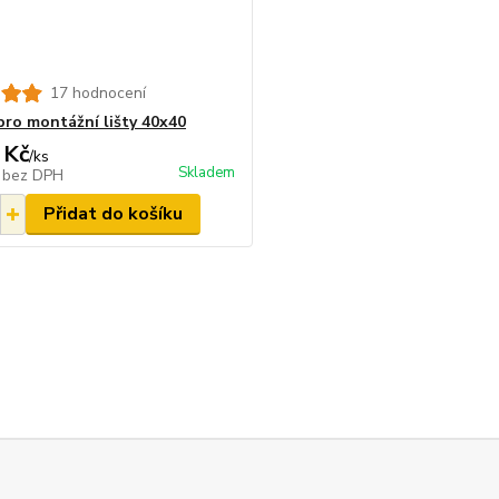
17 hodnocení
pro montážní lišty 40x40
 Kč
/
ks
Skladem
č
bez DPH
Přidat do košíku