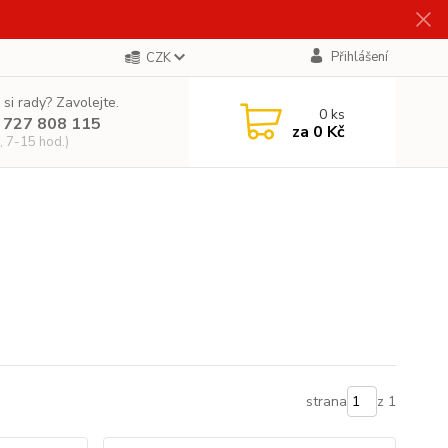
Přihlášení
CZK
 si rady? Zavolejte.
0
ks
 727 808 115
za
0 Kč
, 7-15 hod.)
strana
z 1