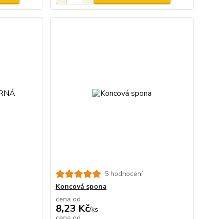
5 hodnocení
Koncová spona
cena od
8,23 Kč
/
ks
cena od