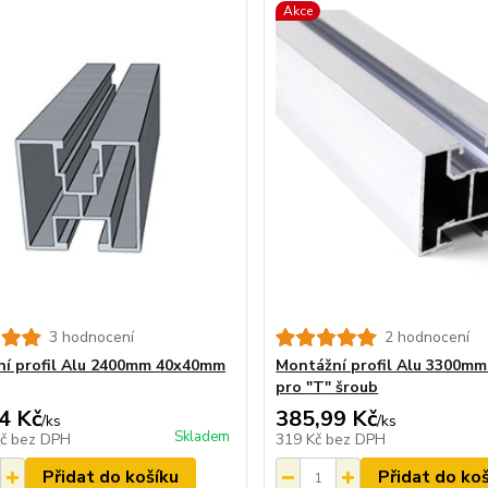
Akce
3 hodnocení
2 hodnocení
í profil Alu 2400mm 40x40mm
Montážní profil Alu 3300m
pro "T" šroub
4 Kč
385,99 Kč
/
ks
/
ks
Skladem
Kč
bez DPH
319 Kč
bez DPH
Přidat do košíku
Přidat do ko