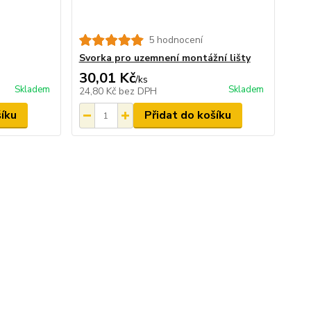
5 hodnocení
Svorka pro uzemnení montážní lišty
30,01 Kč
/
ks
Skladem
Skladem
24,80 Kč
bez DPH
šíku
Přidat do košíku