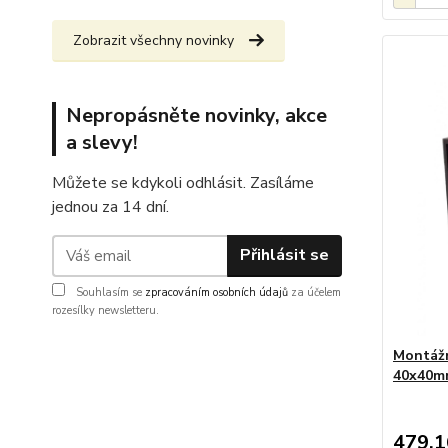
Zobrazit všechny novinky
Nepropásněte novinky, akce
a slevy!
Můžete se kdykoli odhlásit. Zasíláme
jednou za 14 dní.
Přihlásit se
Souhlasím se
zpracováním osobních údajů
za účelem
rozesílky newsletteru.
Montážn
40x40m
479,1