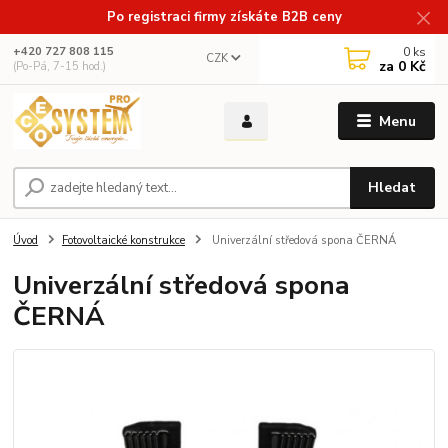
Po registraci firmy získáte B2B ceny
0
ks
+420 727 808 115
CZK
za
0 Kč
(Po-Pá, 7-15 hod.)
Menu
Hledat
Úvod
Fotovoltaické konstrukce
Univerzální středová spona ČERNÁ
Univerzální středová spona
ČERNÁ