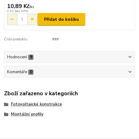
10,89 Kč
/
ks
9 Kč
bez DPH
Přidat do košíku
Číslo produktu:
999
Hodnocení
9
Komentáře
0
Zboží zařazeno v kategoriích
Fotovoltaické konstrukce
Montážní profily