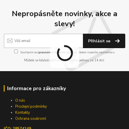
Nepropásněte novinky, akce a
slevy!
Přihlásit se
Souhlasím se
zpracováním osobních údajů
za účelem rozesílky newsletteru.
Můžete se kdykoli odhlásit. Zasíláme jednou za 14 dní.
Informace pro zákazníky
O nás
Prodejní podmínky
Kontakty
Ochrana soukromí
IČO: 28574249