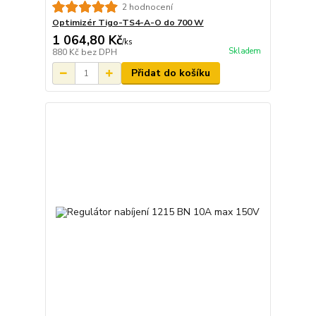
2 hodnocení
Optimizér Tigo-TS4-A-O do 700 W
1 064,80 Kč
/
ks
Skladem
880 Kč
bez DPH
Přidat do košíku