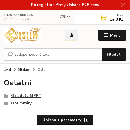
Po registraci firmy získáte B2B ceny
0
ks
+420 727 808 115
CZK
za
0 Kč
(Po-Pá, 7-15 hod.)
Menu
Hledat
Úvod
Střídače
Ostatní
Ostatní
Ovladače MPPT
Optimizéry
Upřesnit parametry