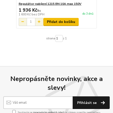
Regulátor nabíjení 1215 BN 10A max 150V
1 936 Kč
/
ks
do 3 dnů
1 600 Kč
bez DPH
Přidat do košíku
strana
z 1
Nepropásněte novinky, akce a
slevy!
Přihlásit se
Souhlasím se
zpracováním osobních údajů
za účelem rozesílky newsletteru.