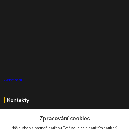
Zvětšit mapu
Kontakty
Zákaznická podpora Pro Eco System a.s.
+420 727 808 115
Zpracování cookies
(Po-Pá, 7-15 hod.)
Náš e-shop a partneři potřebují Váš
souhlas
s použitím souborů