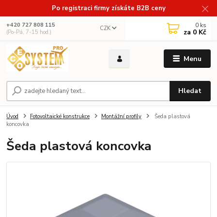
Po registraci firmy získáte B2B ceny
0
ks
+420 727 808 115
CZK
za
0 Kč
(Po-Pá, 7-15 hod.)
Menu
Hledat
Úvod
Fotovoltaické konstrukce
Montážní profily
Šeda plastová
koncovka
Šeda plastová koncovka