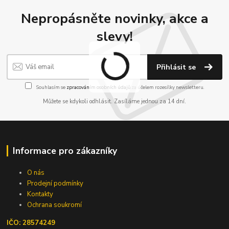
Nepropásněte novinky, akce a
slevy!
Přihlásit se
Souhlasím se
zpracováním osobních údajů
za účelem rozesílky newsletteru.
Můžete se kdykoli odhlásit. Zasíláme jednou za 14 dní.
Informace pro zákazníky
O nás
Prodejní podmínky
Kontakty
Ochrana soukromí
IČO: 28574249