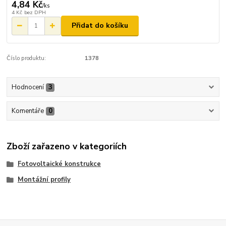
4,84 Kč
/
ks
4 Kč
bez DPH
Přidat do košíku
Číslo produktu:
1378
Hodnocení
3
Komentáře
0
Zboží zařazeno v kategoriích
Fotovoltaické konstrukce
Montážní profily