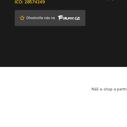
IČO: 28574249
Náš e-shop a partn