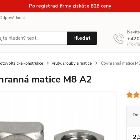
Po registraci firmy získáte B2B ceny
Odpovědnost
Nevíte
Hledat
+420
(Po-Pá
otovoltaické konstrukce
Vruty, šrouby a matice
Čtyřhranná matice M
hranná matice M8 A2
Dos
2,