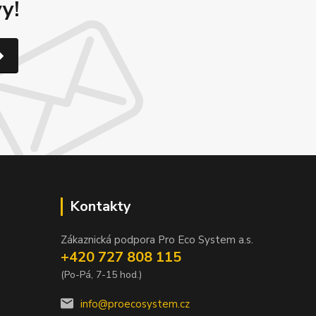
y!
Kontakty
Zákaznická podpora Pro Eco System a.s.
+420 727 808 115
(Po-Pá, 7-15 hod.)
info@proecosystem.cz