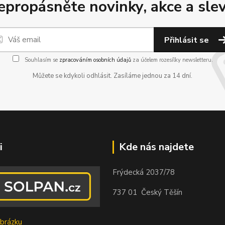
epropásněte novinky, akce a slev
Přihlásit se
Souhlasím se
zpracováním osobních údajů
za účelem rozesílky newsletteru.
Můžete se kdykoli odhlásit. Zasíláme jednou za 14 dní.
i
Kde nás najdete
Frýdecká 2037/78
737 01 Český Těšín