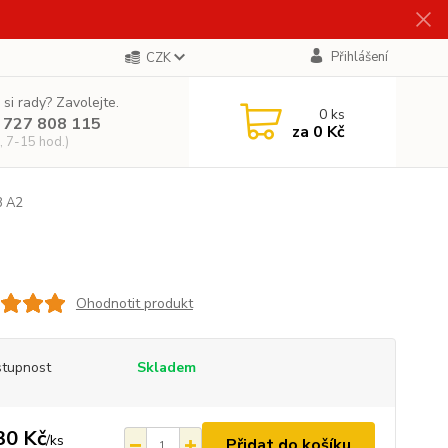
Přihlášení
CZK
 si rady? Zavolejte.
0
ks
 727 808 115
za
0 Kč
, 7-15 hod.)
8 A2
Ohodnotit produkt
tupnost
Skladem
30 Kč
/
ks
Přidat do košíku