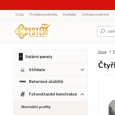
O nás
Prodejní podmínky
Kontakty
Ochrana soukromí
Úvod
F
Solární panely
Čtyř
Střídače
Bateriové úložiště
Fotovoltaické konstrukce
Montážní profily