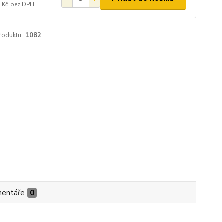
 Kč
bez DPH
roduktu:
1082
entáře
0