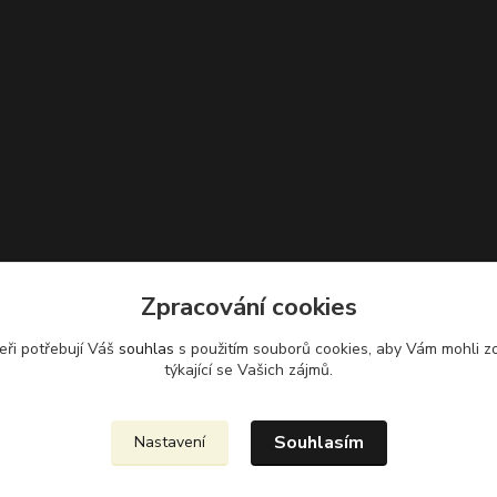
Zpracování cookies
eři potřebují Váš
souhlas
s použitím souborů cookies, aby Vám mohli z
Zvětšit mapu
týkající se Vašich zájmů.
Souhlasím
Nastavení