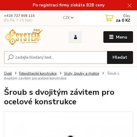
Po registraci firmy získáte B2B ceny
0
ks
+420 727 808 115
CZK
za
0 Kč
(Po-Pá, 7-15 hod.)
Menu
Hledat
Úvod
Fotovoltaické konstrukce
Vruty, šrouby a matice
Šroub s
dvojitým závitem pro ocelové konstrukce
Šroub s dvojitým závitem pro
ocelové konstrukce