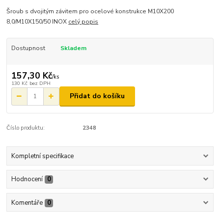
Šroub s dvojitým závitem pro ocelové konstrukce M10X200
8,0/M10X150/50 INOX
celý popis
Dostupnost
Skladem
157,30 Kč
/
ks
130 Kč
bez DPH
Přidat do košíku
Číslo produktu:
2348
Kompletní specifikace
Hodnocení
0
Komentáře
0