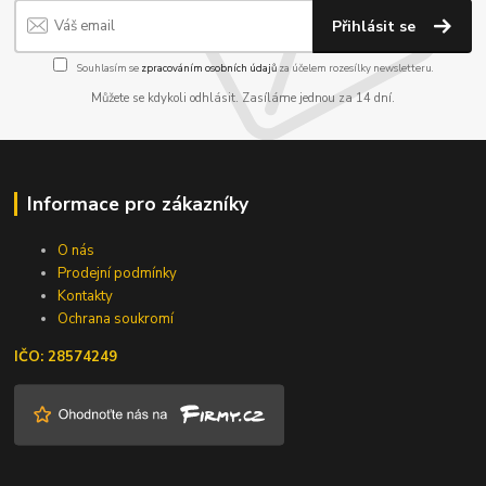
Přihlásit se
Souhlasím se
zpracováním osobních údajů
za účelem rozesílky newsletteru.
Můžete se kdykoli odhlásit. Zasíláme jednou za 14 dní.
Informace pro zákazníky
O nás
Prodejní podmínky
Kontakty
Ochrana soukromí
IČO: 28574249