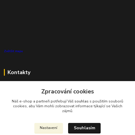
Zvětšit mapu
Kontakty
Zákaznická podpora Pro Eco System a.s.
Zpracování cookies
+420 727 808 115
(Po-Pá, 7-15 hod.)
Náš e-shop a partneři potřebují Váš
souhlas
s použitím souborů
cookies, aby Vám mohli zobrazovat informace týkající se Vašich
info@proecosystem.cz
zájmů.
Souhlasím
Nastavení