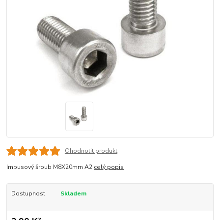
Ohodnotit produkt
Imbusový šroub M8X20mm A2
celý popis
Dostupnost
Skladem