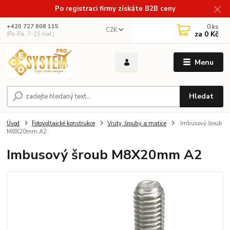
Po registraci firmy získáte B2B ceny
0
ks
+420 727 808 115
CZK
za
0 Kč
(Po-Pá, 7-15 hod.)
Menu
Hledat
Úvod
Fotovoltaické konstrukce
Vruty, šrouby a matice
Imbusový šroub
M8X20mm A2
Imbusový šroub M8X20mm A2