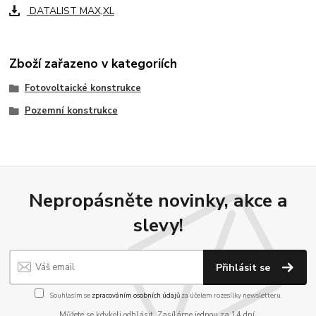
DATALIST MAX,XL
Zboží zařazeno v kategoriích
Fotovoltaické konstrukce
Pozemní konstrukce
Nepropásněte novinky, akce a
slevy!
Přihlásit se
Souhlasím se
zpracováním osobních údajů
za účelem rozesílky newsletteru.
Můžete se kdykoli odhlásit. Zasíláme jednou za 14 dní.