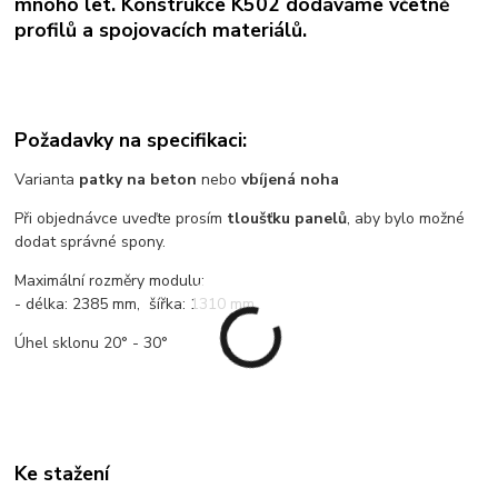
mnoho let. Konstrukce K502 dodáváme včetně
profilů a spojovacích materiálů.
Požadavky na specifikaci:
Varianta
patky na beton
nebo
vbíjená noha
Při objednávce uveďte prosím
tloušťku panelů
, aby bylo možné
dodat správné spony.
Maximální rozměry modulu:
- délka: 2385 mm, šířka: 1310 mm
Úhel sklonu 20° - 30°
Ke stažení