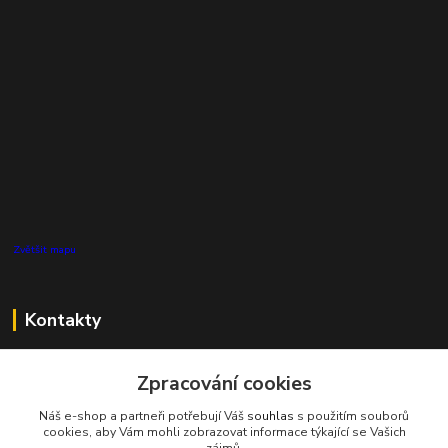
Zvětšit mapu
Kontakty
Zákaznická podpora Pro Eco System a.s.
Zpracování cookies
+420 727 808 115
(Po-Pá, 7-15 hod.)
Náš e-shop a partneři potřebují Váš
souhlas
s použitím souborů
cookies, aby Vám mohli zobrazovat informace týkající se Vašich
info@proecosystem.cz