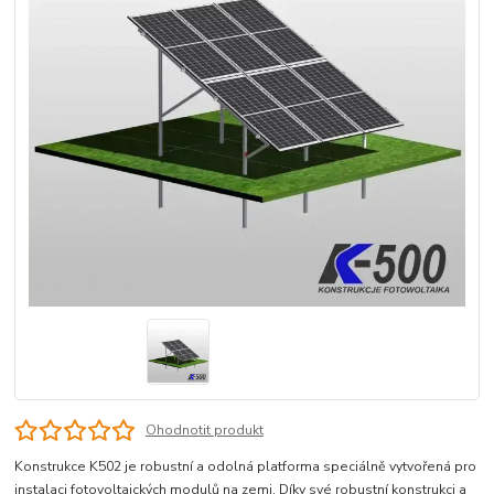
Ohodnotit produkt
Konstrukce K502 je robustní a odolná platforma speciálně vytvořená pro
instalaci fotovoltaických modulů na zemi. Díky své robustní konstrukci a