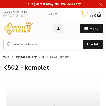
Po registraci firmy získáte B2B ceny
0
ks
+420 727 808 115
CZK
za
0 Kč
(Po-Pá, 7-15 hod.)
Menu
Hledat
Úvod
Fotovoltaické konstrukce
K502 - komplet
K502 - komplet