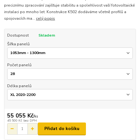
preciznímu zpracování zajišťuje stabilitu a spolehlivost vaší fotovoltaické
instalaci po mnoho let. Konstrukce K502 dodáváme včetně profilů a
spojovacích ma...
celý popis
Dostupnost
Skladem
Šířka panelů
Počet panelů
Délka panelů
55 055 Kč
/
ks
45 500 Kč
bez DPH
Přidat do košíku