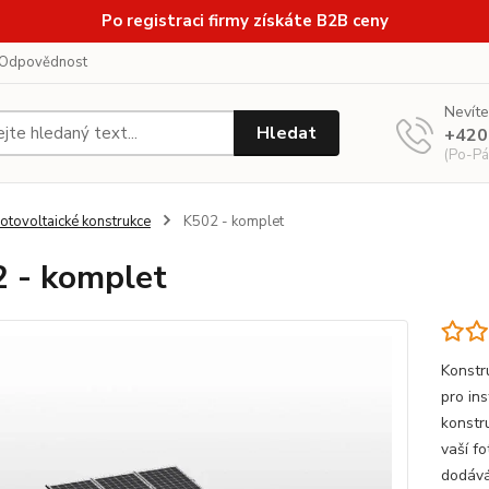
Po registraci firmy získáte B2B ceny
Odpovědnost
Nevíte
Hledat
+420
(Po-Pá
otovoltaické konstrukce
K502 - komplet
 - komplet
Konstr
pro in
konstru
vaší f
dodává