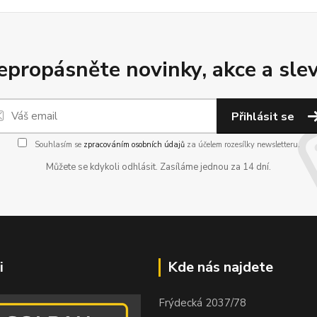
epropásněte novinky, akce a slev
Přihlásit se
Souhlasím se
zpracováním osobních údajů
za účelem rozesílky newsletteru.
Můžete se kdykoli odhlásit. Zasíláme jednou za 14 dní.
i
Kde nás najdete
Frýdecká 2037/78