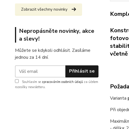
Zobrazit všechny novinky
Komple
Konstr
Nepropásněte novinky, akce
fotovol
a slevy!
stabil
Můžete se kdykoli odhlásit. Zasíláme
včetně 
jednou za 14 dní.
Přihlásit se
Souhlasím se
zpracováním osobních údajů
za účelem
Požadav
rozesílky newsletteru.
Varianta
Při obje
Maximáln
- délka: