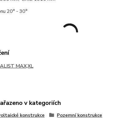
onu 20° - 30°
žení
ALIST MAX,XL
zařazeno v kategoriích
oltaické konstrukce
Pozemní konstrukce