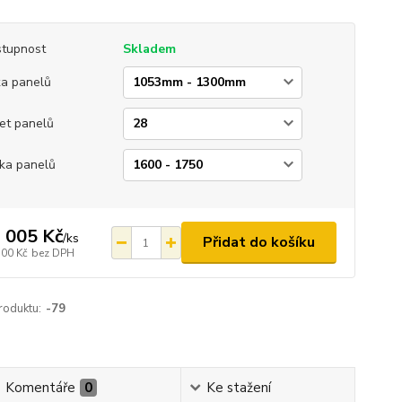
tupnost
Skladem
ka panelů
et panelů
ka panelů
 005 Kč
/
ks
Přidat do košíku
500 Kč
bez DPH
roduktu:
-79
Komentáře
0
Ke stažení