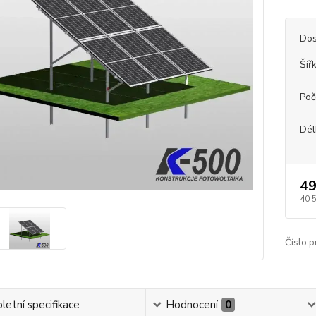
Dos
Šíř
Poč
Dél
49
40 
Číslo p
etní specifikace
Hodnocení
0