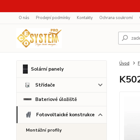
O nás
Prodejní podmínky
Kontakty
Ochrana soukromí
Úvod
F
Solární panely
K502
Střídače
Bateriové úložiště
Fotovoltaické konstrukce
Montážní profily