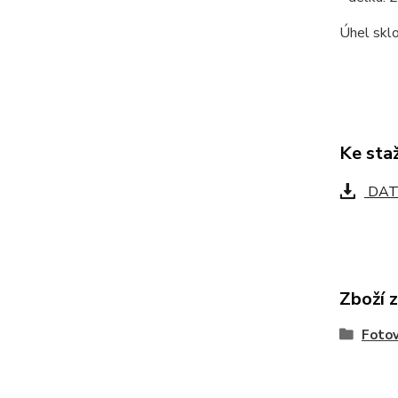
Úhel skl
Ke sta
DAT
Zboží 
Fotov