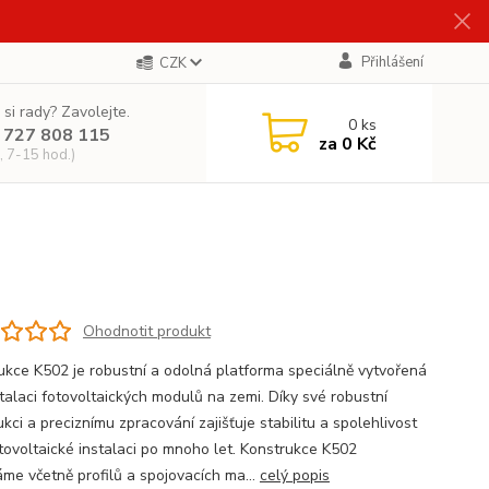
Přihlášení
CZK
 si rady? Zavolejte.
0
ks
 727 808 115
za
0 Kč
, 7-15 hod.)
Ohodnotit produkt
ukce K502 je robustní a odolná platforma speciálně vytvořená
stalaci fotovoltaických modulů na zemi. Díky své robustní
kci a preciznímu zpracování zajišťuje stabilitu a spolehlivost
otovoltaické instalaci po mnoho let. Konstrukce K502
me včetně profilů a spojovacích ma...
celý popis