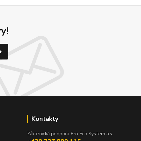
y!
Kontakty
Zákaznická podpora Pro Eco System a.s.