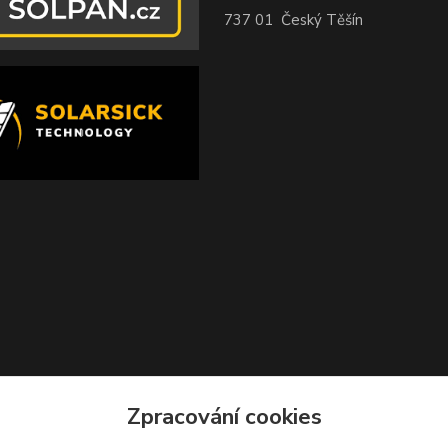
737 01 Český Těšín
Zpracování cookies
Zvětšit mapu