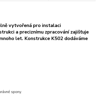
lně vytvořená pro instalaci
trukci a preciznímu zpracování zajišťuje
 po mnoho let. Konstrukce K502 dodáváme
právné spony.