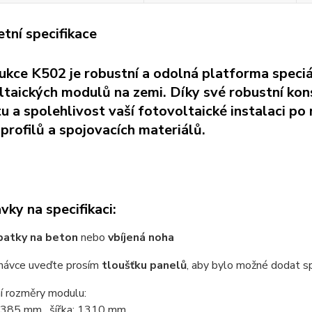
tní specifikace
ukce K502 je robustní a odolná platforma speciá
taických modulů na zemi. Díky své robustní kons
itu a spolehlivost vaší fotovoltaické instalaci
profilů a spojovacích materiálů.
ky na specifikaci:
patky na beton
nebo
vbíjená noha
dnávce uveďte prosím
tloušťku panelů
, aby bylo možné dodat s
í rozměry modulu:
 2385 mm, šířka: 1310 mm