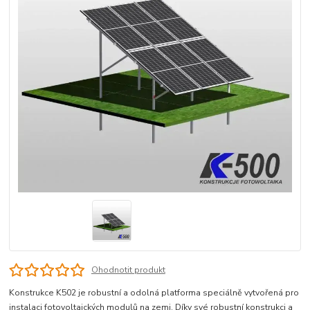
Ohodnotit produkt
Konstrukce K502 je robustní a odolná platforma speciálně vytvořená pro
instalaci fotovoltaických modulů na zemi. Díky své robustní konstrukci a