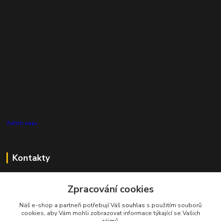
Zvětšit mapu
Kontakty
Zákaznická podpora Pro Eco System a.s.
Zpracování cookies
+420 727 808 115
(Po-Pá, 7-15 hod.)
Náš e-shop a partneři potřebují Váš
souhlas
s použitím souborů
cookies, aby Vám mohli zobrazovat informace týkající se Vašich
info@proecosystem.cz