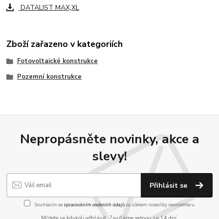
DATALIST MAX,XL
Zboží zařazeno v kategoriích
Fotovoltaické konstrukce
Pozemní konstrukce
Nepropásněte novinky, akce a
slevy!
Přihlásit se
Souhlasím se
zpracováním osobních údajů
za účelem rozesílky newsletteru.
Můžete se kdykoli odhlásit. Zasíláme jednou za 14 dní.