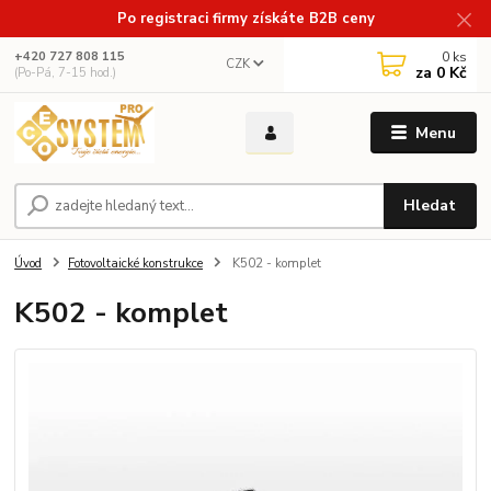
Po registraci firmy získáte B2B ceny
0
ks
+420 727 808 115
CZK
za
0 Kč
(Po-Pá, 7-15 hod.)
Menu
Hledat
Úvod
Fotovoltaické konstrukce
K502 - komplet
K502 - komplet