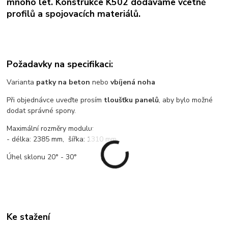
mnoho let. Konstrukce K502 dodáváme včetně
profilů a spojovacích materiálů.
Požadavky na specifikaci:
Varianta
patky na beton
nebo
vbíjená noha
Při objednávce uveďte prosím
tloušťku panelů
, aby bylo možné
dodat správné spony.
Maximální rozměry modulu:
- délka: 2385 mm, šířka: 1310 mm
Úhel sklonu 20° - 30°
Ke stažení