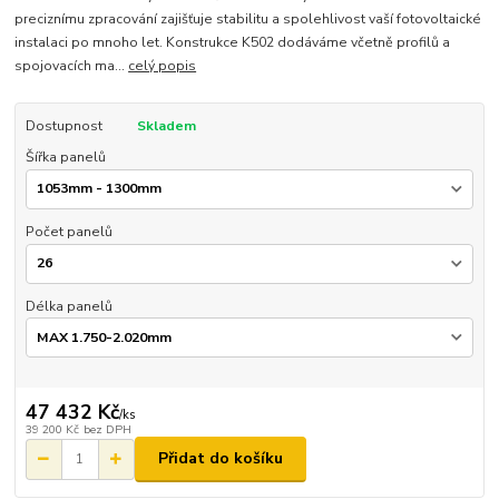
preciznímu zpracování zajišťuje stabilitu a spolehlivost vaší fotovoltaické
instalaci po mnoho let. Konstrukce K502 dodáváme včetně profilů a
spojovacích ma...
celý popis
Dostupnost
Skladem
Šířka panelů
Počet panelů
Délka panelů
47 432 Kč
/
ks
39 200 Kč
bez DPH
Přidat do košíku