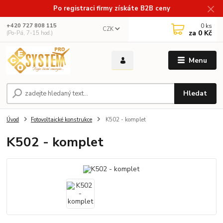
Po registraci firmy získáte B2B ceny
0
ks
+420 727 808 115
CZK
za
0 Kč
(Po-Pá, 7-15 hod.)
Menu
Hledat
Úvod
Fotovoltaické konstrukce
K502 - komplet
K502 - komplet