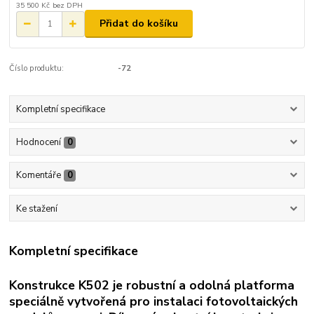
35 500 Kč
bez DPH
Přidat do košíku
Číslo produktu:
-72
Kompletní specifikace
Hodnocení
0
Komentáře
0
Ke stažení
Kompletní specifikace
Konstrukce K502 je robustní a odolná platforma
speciálně vytvořená pro instalaci fotovoltaických