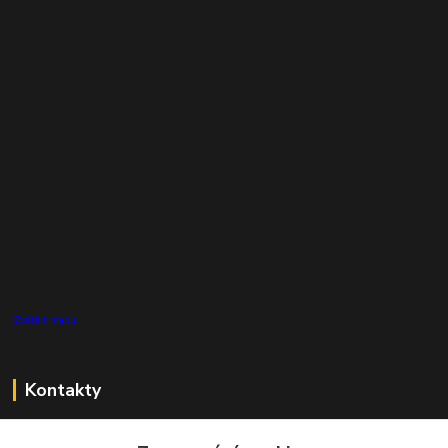
Zvětšit mapu
Kontakty
Zákaznická podpora Pro Eco System a.s.