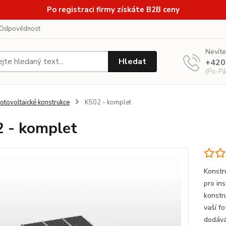
Po registraci firmy získáte B2B ceny
Odpovědnost
Nevíte
Hledat
+420
(Po-Pá
otovoltaické konstrukce
K502 - komplet
 - komplet
Konstr
pro in
konstru
vaší f
dodává