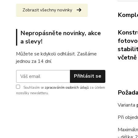
Zobrazit všechny novinky
Komple
Konstr
Nepropásněte novinky, akce
fotovol
a slevy!
stabil
Můžete se kdykoli odhlásit. Zasíláme
včetně 
jednou za 14 dní.
Přihlásit se
Souhlasím se
zpracováním osobních údajů
za účelem
Požadav
rozesílky newsletteru.
Varianta
Při obje
Maximáln
- délka: