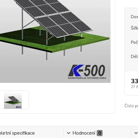
Dos
Šíř
Poč
Dél
33
27 
Číslo p
etní specifikace
Hodnocení
0