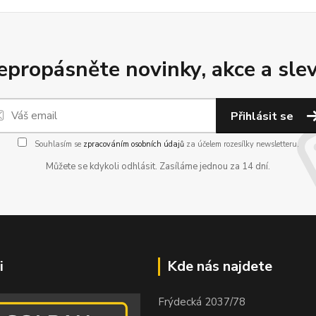
epropásněte novinky, akce a slev
Přihlásit se
Souhlasím se
zpracováním osobních údajů
za účelem rozesílky newsletteru.
Můžete se kdykoli odhlásit. Zasíláme jednou za 14 dní.
i
Kde nás najdete
Frýdecká 2037/78