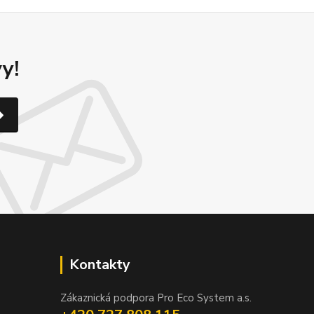
y!
Kontakty
Zákaznická podpora Pro Eco System a.s.