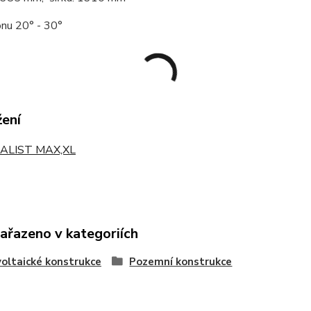
onu 20° - 30°
žení
ALIST MAX,XL
zařazeno v kategoriích
oltaické konstrukce
Pozemní konstrukce