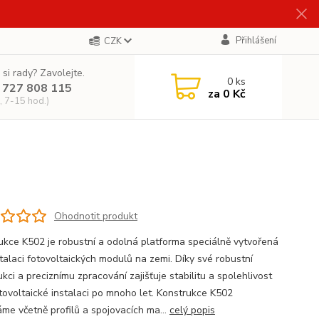
Přihlášení
CZK
 si rady? Zavolejte.
0
ks
 727 808 115
za
0 Kč
, 7-15 hod.)
Ohodnotit produkt
ukce K502 je robustní a odolná platforma speciálně vytvořená
stalaci fotovoltaických modulů na zemi. Díky své robustní
kci a preciznímu zpracování zajišťuje stabilitu a spolehlivost
otovoltaické instalaci po mnoho let. Konstrukce K502
me včetně profilů a spojovacích ma...
celý popis