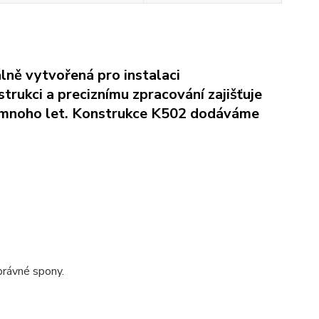
lně vytvořená pro instalaci
trukci a preciznímu zpracování zajišťuje
 po mnoho let. Konstrukce K502 dodáváme
právné spony.