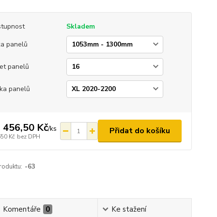
tupnost
Skladem
ka panelů
et panelů
ka panelů
 456,50 Kč
/
ks
Přidat do košíku
650 Kč
bez DPH
roduktu:
-63
Komentáře
0
Ke stažení