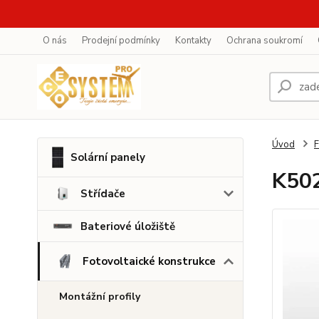
O nás
Prodejní podmínky
Kontakty
Ochrana soukromí
Úvod
F
Solární panely
K502
Střídače
Bateriové úložiště
Fotovoltaické konstrukce
Montážní profily