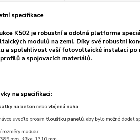
tní specifikace
ukce K502 je robustní a odolná platforma speciá
taických modulů na zemi. Díky své robustní kons
itu a spolehlivost vaší fotovoltaické instalaci
profilů a spojovacích materiálů.
ky na specifikaci:
patky na beton
nebo
vbíjená noha
dnávce uveďte prosím
tloušťku panelů
, aby bylo možné dodat s
í rozměry modulu:
 2385 mm, šířka: 1310 mm