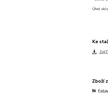
Úhel skl
Ke sta
DAT
Zboží 
Fotov