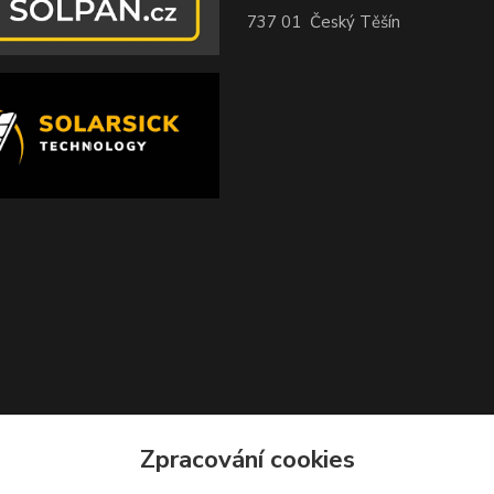
737 01 Český Těšín
Zpracování cookies
Zvětšit mapu