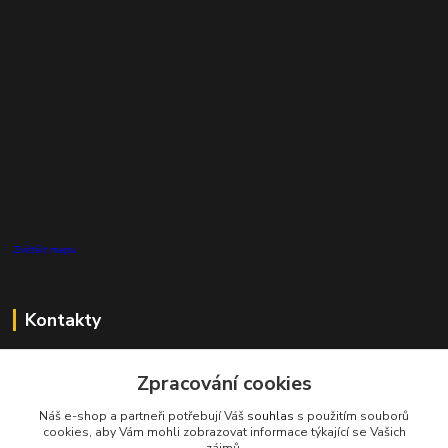
Zvětšit mapu
Kontakty
Zákaznická podpora Pro Eco System a.s.
Zpracování cookies
+420 727 808 115
(Po-Pá, 7-15 hod.)
Náš e-shop a partneři potřebují Váš
souhlas
s použitím souborů
cookies, aby Vám mohli zobrazovat informace týkající se Vašich
info@proecosystem.cz