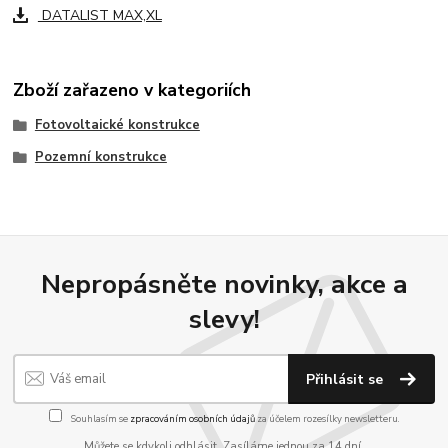
DATALIST MAX,XL
Zboží zařazeno v kategoriích
Fotovoltaické konstrukce
Pozemní konstrukce
Nepropásněte novinky, akce a
slevy!
Přihlásit se
Souhlasím se
zpracováním osobních údajů
za účelem rozesílky newsletteru.
Můžete se kdykoli odhlásit. Zasíláme jednou za 14 dní.