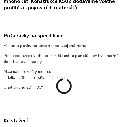
mnoho let. Konstrukce K502 dodáváme včetně
profilů a spojovacích materiálů.
Požadavky na specifikaci:
Varianta
patky na beton
nebo
vbíjená noha
Při objednávce uveďte prosím
tloušťku panelů
, aby bylo možné
dodat správné spony.
Maximální rozměry modulu:
- délka: 2385 mm, šířka: 1310 mm
Úhel sklonu 20° - 30°
Ke stažení