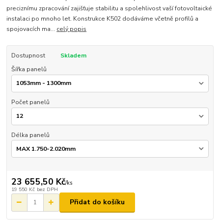
preciznímu zpracování zajišťuje stabilitu a spolehlivost vaší fotovoltaické
instalaci po mnoho let. Konstrukce K502 dodáváme včetně profilů a
spojovacích ma...
celý popis
Dostupnost
Skladem
Šířka panelů
Počet panelů
Délka panelů
23 655,50 Kč
/
ks
19 550 Kč
bez DPH
Přidat do košíku