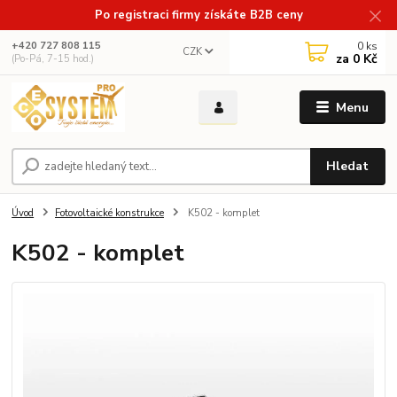
Po registraci firmy získáte B2B ceny
0
ks
+420 727 808 115
CZK
za
0 Kč
(Po-Pá, 7-15 hod.)
Menu
Hledat
Úvod
Fotovoltaické konstrukce
K502 - komplet
K502 - komplet