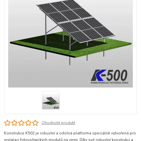
Ohodnotit produkt
Konstrukce K502 je robustní a odolná platforma speciálně vytvořená pro
instalaci fotovoltaických modulů na zemi. Díky své robustní konstrukci a