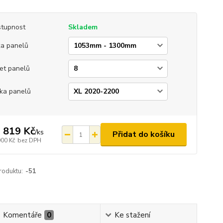
tupnost
Skladem
ka panelů
et panelů
ka panelů
 819 Kč
/
ks
Přidat do košíku
900 Kč
bez DPH
roduktu:
-51
Komentáře
0
Ke stažení