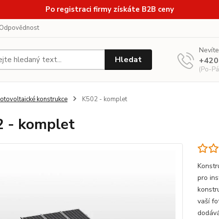
Po registraci firmy získáte B2B ceny
Odpovědnost
Nevíte
Hledat
+420
(Po-Pá
otovoltaické konstrukce
K502 - komplet
 - komplet
Konstr
pro in
konstru
vaší f
dodává