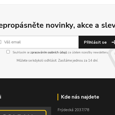
epropásněte novinky, akce a slev
Přihlásit se
Souhlasím se
zpracováním osobních údajů
za účelem rozesílky newsletteru.
Můžete se kdykoli odhlásit. Zasíláme jednou za 14 dní.
i
Kde nás najdete
Frýdecká 2037/78