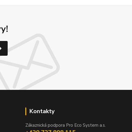
y!
Kontakty
Zákaznická podpora Pro Eco System a.s.