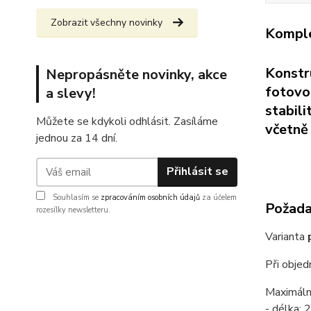
Zobrazit všechny novinky
Komple
Konstr
Nepropásněte novinky, akce
fotovol
a slevy!
stabil
Můžete se kdykoli odhlásit. Zasíláme
včetně 
jednou za 14 dní.
Přihlásit se
Souhlasím se
zpracováním osobních údajů
za účelem
Požadav
rozesílky newsletteru.
Varianta
Při obje
Maximáln
- délka: