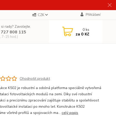
Přihlášení
CZK
 si rady? Zavolejte.
0
ks
 727 808 115
za
0 Kč
, 7-15 hod.)
Ohodnotit produkt
ukce K502 je robustní a odolná platforma speciálně vytvořená
stalaci fotovoltaických modulů na zemi. Díky své robustní
kci a preciznímu zpracování zajišťuje stabilitu a spolehlivost
otovoltaické instalaci po mnoho let. Konstrukce K502
me včetně profilů a spojovacích ma...
celý popis