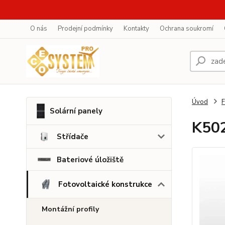
O nás
Prodejní podmínky
Kontakty
Ochrana soukromí
Úvod
F
Solární panely
K502
Střídače
Bateriové úložiště
Fotovoltaické konstrukce
Montážní profily