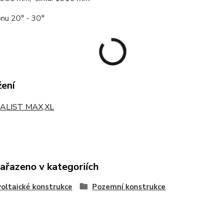
onu 20° - 30°
žení
ALIST MAX,XL
zařazeno v kategoriích
oltaické konstrukce
Pozemní konstrukce