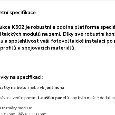
tní specifikace
ukce K502 je robustní a odolná platforma speciá
taických modulů na zemi. Díky své robustní kons
itu a spolehlivost vaší fotovoltaické instalaci
profilů a spojovacích materiálů.
ky na specifikaci:
patky na beton
nebo
vbíjená noha
dnávce uveďte prosím
tloušťku panelů
, aby bylo možné dodat s
í rozměry modulu:
 2385 mm, šířka: 1310 mm