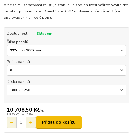
preciznímu zpracování zajišťuje stabilitu a spolehlivost vaší fotovoltaické
instalaci po mnoho let. Konstrukce K502 dodáváme včetně profilů a
spojovacích ma...
celý popis
Dostupnost
Skladem
Šířka panelů
Počet panelů
Délka panelů
10 708,50 Kč
/
ks
8 850 Kč
bez DPH
Přidat do košíku