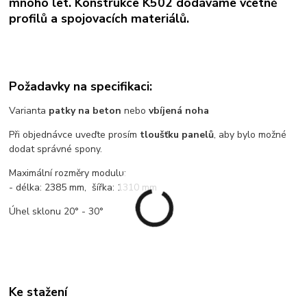
mnoho let. Konstrukce K502 dodáváme včetně
profilů a spojovacích materiálů.
Požadavky na specifikaci:
Varianta
patky na beton
nebo
vbíjená noha
Při objednávce uveďte prosím
tloušťku panelů
, aby bylo možné
dodat správné spony.
Maximální rozměry modulu:
- délka: 2385 mm, šířka: 1310 mm
Úhel sklonu 20° - 30°
Ke stažení