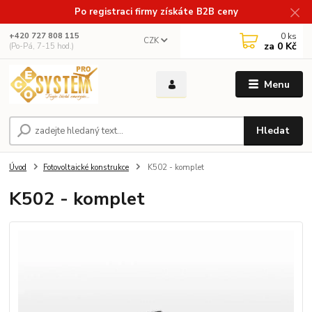
Po registraci firmy získáte B2B ceny
0
ks
+420 727 808 115
CZK
za
0 Kč
(Po-Pá, 7-15 hod.)
Menu
Hledat
Úvod
Fotovoltaické konstrukce
K502 - komplet
K502 - komplet