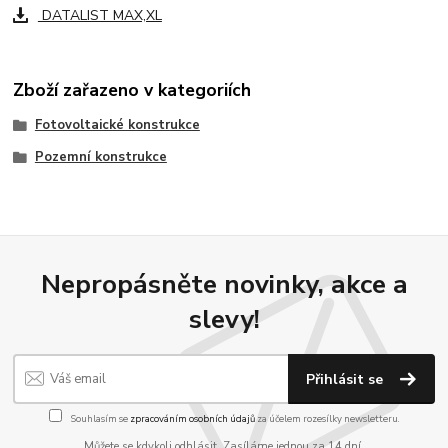
DATALIST MAX,XL
Zboží zařazeno v kategoriích
Fotovoltaické konstrukce
Pozemní konstrukce
Nepropásněte novinky, akce a
slevy!
Přihlásit se
Souhlasím se
zpracováním osobních údajů
za účelem rozesílky newsletteru.
Můžete se kdykoli odhlásit. Zasíláme jednou za 14 dní.