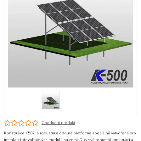
Ohodnotit produkt
Konstrukce K502 je robustní a odolná platforma speciálně vytvořená pro
instalaci fotovoltaických modulů na zemi. Díky své robustní konstrukci a