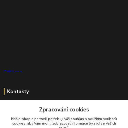
Zvětšit mapu
Kontakty
Zákaznická podpora Pro Eco System a.s.
Zpracování cookies
+420 727 808 115
(Po-Pá, 7-15 hod.)
Náš e-shop a partneři potřebují Váš
souhlas
s použitím souborů
cookies, aby Vám mohli zobrazovat informace týkající se Vašich
info@proecosystem.cz