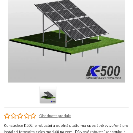
Ohodnotit produkt
Konstrukce K502 je robustní a odolná platforma speciálně vytvořená pro
instalaci fotovoltaických modulů na zemi. Díky své robustní konstrukci a