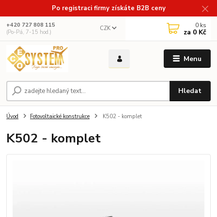
Po registraci firmy získáte B2B ceny
0
ks
+420 727 808 115
CZK
za
0 Kč
(Po-Pá, 7-15 hod.)
Menu
Hledat
Úvod
Fotovoltaické konstrukce
K502 - komplet
K502 - komplet