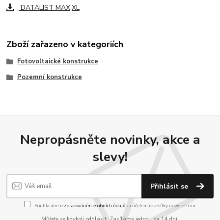
DATALIST MAX,XL
Zboží zařazeno v kategoriích
Fotovoltaické konstrukce
Pozemní konstrukce
Nepropásněte novinky, akce a
slevy!
Přihlásit se
Souhlasím se
zpracováním osobních údajů
za účelem rozesílky newsletteru.
Můžete se kdykoli odhlásit. Zasíláme jednou za 14 dní.