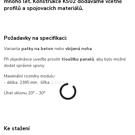
mnoho let. Konstrukce K502 dodáváme včetně
profilů a spojovacích materiálů.
Požadavky na specifikaci:
Varianta
patky na beton
nebo
vbíjená noha
Při objednávce uveďte prosím
tloušťku panelů
, aby bylo možné
dodat správné spony.
Maximální rozměry modulu:
- délka: 2385 mm, šířka: 1310 mm
Úhel sklonu 20° - 30°
Ke stažení