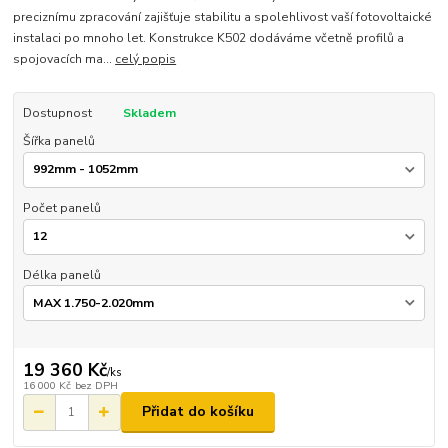
preciznímu zpracování zajišťuje stabilitu a spolehlivost vaší fotovoltaické
instalaci po mnoho let. Konstrukce K502 dodáváme včetně profilů a
spojovacích ma...
celý popis
Dostupnost
Skladem
Šířka panelů
Počet panelů
Délka panelů
19 360 Kč
/
ks
16 000 Kč
bez DPH
Přidat do košíku