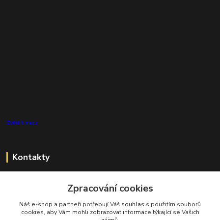
Zvětšit mapu
Kontakty
Zákaznická podpora Pro Eco System a.s.
Zpracování cookies
+420 727 808 115
(Po-Pá, 7-15 hod.)
Náš e-shop a partneři potřebují Váš
souhlas
s použitím souborů
cookies, aby Vám mohli zobrazovat informace týkající se Vašich
info@proecosystem.cz