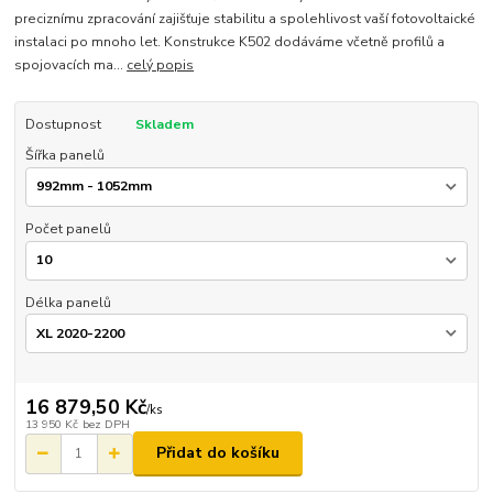
preciznímu zpracování zajišťuje stabilitu a spolehlivost vaší fotovoltaické
instalaci po mnoho let. Konstrukce K502 dodáváme včetně profilů a
spojovacích ma...
celý popis
Dostupnost
Skladem
Šířka panelů
Počet panelů
Délka panelů
16 879,50 Kč
/
ks
13 950 Kč
bez DPH
Přidat do košíku