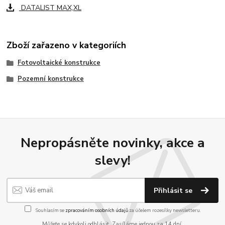
DATALIST MAX,XL
Zboží zařazeno v kategoriích
Fotovoltaické konstrukce
Pozemní konstrukce
Nepropásněte novinky, akce a
slevy!
Přihlásit se
Souhlasím se
zpracováním osobních údajů
za účelem rozesílky newsletteru.
Můžete se kdykoli odhlásit. Zasíláme jednou za 14 dní.