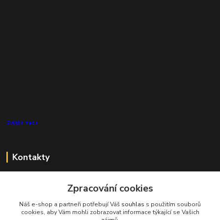
Zvětšit mapu
Kontakty
Zákaznická podpora Pro Eco System a.s.
Zpracování cookies
+420 727 808 115
(Po-Pá, 7-15 hod.)
Náš e-shop a partneři potřebují Váš
souhlas
s použitím souborů
cookies, aby Vám mohli zobrazovat informace týkající se Vašich
info@proecosystem.cz