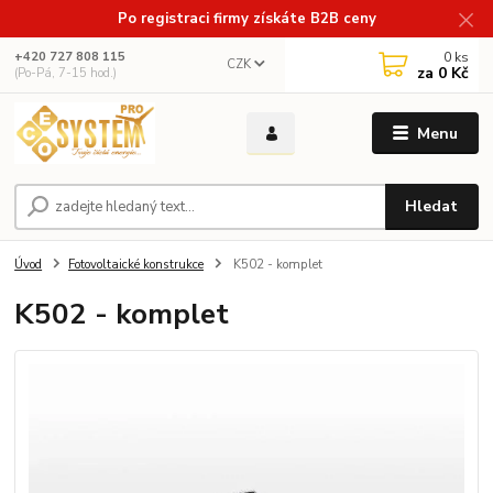
Po registraci firmy získáte B2B ceny
0
ks
+420 727 808 115
CZK
za
0 Kč
(Po-Pá, 7-15 hod.)
Menu
Hledat
Úvod
Fotovoltaické konstrukce
K502 - komplet
K502 - komplet