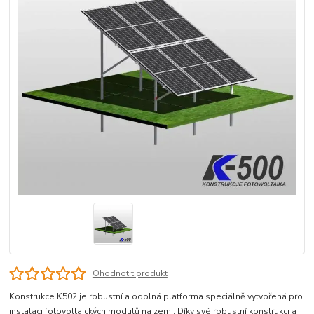
Ohodnotit produkt
Konstrukce K502 je robustní a odolná platforma speciálně vytvořená pro
instalaci fotovoltaických modulů na zemi. Díky své robustní konstrukci a