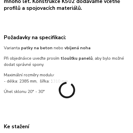
mnoho let. Konstrukce K502 dodáváme včetně
profilů a spojovacích materiálů.
Požadavky na specifikaci:
Varianta
patky na beton
nebo
vbíjená noha
Při objednávce uveďte prosím
tloušťku panelů
, aby bylo možné
dodat správné spony.
Maximální rozměry modulu:
- délka: 2385 mm, šířka: 1310 mm
Úhel sklonu 20° - 30°
Ke stažení