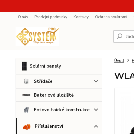
O nás
Prodejní podmínky
Kontakty
Ochrana soukromí
Úvod
P
Solární panely
WLA
Střídače
Bateriové úložiště
Fotovoltaické konstrukce
Příslušenství