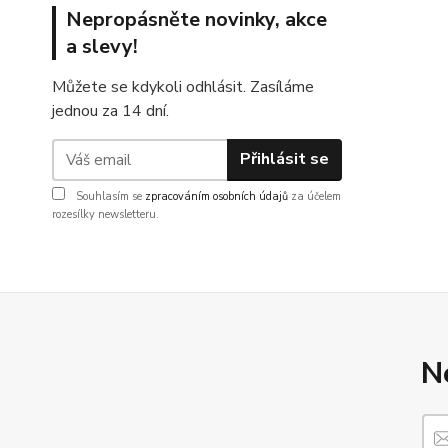
Nepropásněte novinky, akce
a slevy!
Můžete se kdykoli odhlásit. Zasíláme
jednou za 14 dní.
Přihlásit se
Souhlasím se
zpracováním osobních údajů
za účelem
rozesílky newsletteru.
N