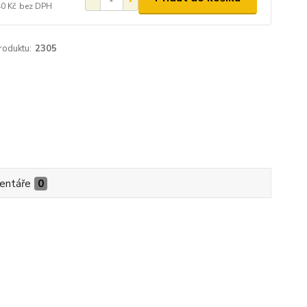
40 Kč
bez DPH
roduktu:
2305
entáře
0