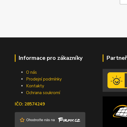
Informace pro zákazníky
Partneř
O nás
Prodejní podmínky
Kontakty
Ochrana soukromí
IČO: 28574249