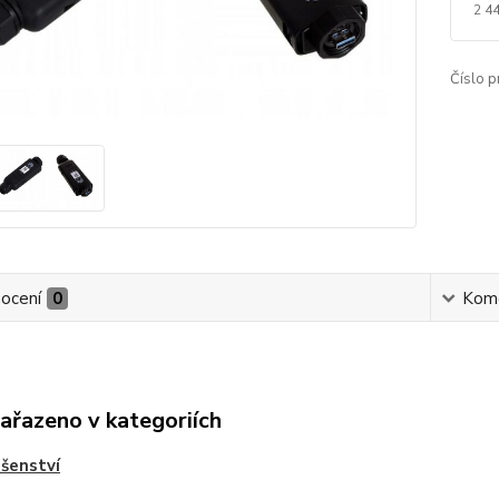
2 4
Číslo p
ocení
0
Kom
zařazeno v kategoriích
ušenství