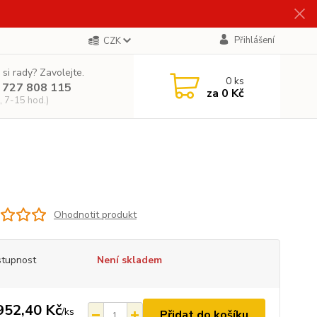
Přihlášení
CZK
 si rady? Zavolejte.
0
ks
 727 808 115
za
0 Kč
, 7-15 hod.)
Ohodnotit produkt
tupnost
Není skladem
952,40 Kč
/
ks
Přidat do košíku