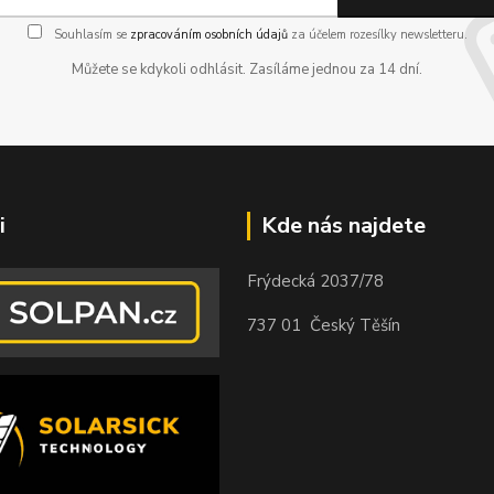
Souhlasím se
zpracováním osobních údajů
za účelem rozesílky newsletteru.
Můžete se kdykoli odhlásit. Zasíláme jednou za 14 dní.
i
Kde nás najdete
Frýdecká 2037/78
737 01 Český Těšín