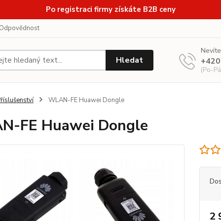
Po registraci firmy získáte B2B ceny
Odpovědnost
Nevíte
Hledat
+420
(Po-Pá
říslušenství
WLAN-FE Huawei Dongle
N-FE Huawei Dongle
Dos
2 