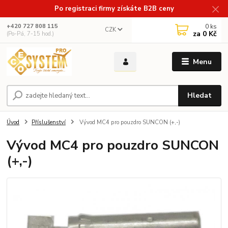
Po registraci firmy získáte B2B ceny
0
ks
+420 727 808 115
CZK
za
0 Kč
(Po-Pá, 7-15 hod.)
Menu
Hledat
Úvod
Příslušenství
Vývod MC4 pro pouzdro SUNCON (+,-)
Vývod MC4 pro pouzdro SUNCON
(+,-)