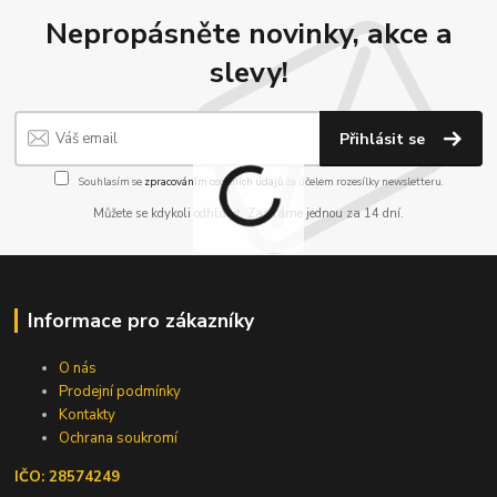
Nepropásněte novinky, akce a
slevy!
Přihlásit se
Souhlasím se
zpracováním osobních údajů
za účelem rozesílky newsletteru.
Můžete se kdykoli odhlásit. Zasíláme jednou za 14 dní.
Informace pro zákazníky
O nás
Prodejní podmínky
Kontakty
Ochrana soukromí
IČO: 28574249