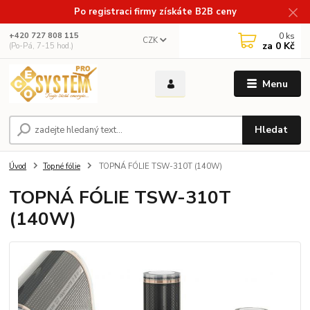
Po registraci firmy získáte B2B ceny
0
ks
+420 727 808 115
CZK
za
0 Kč
(Po-Pá, 7-15 hod.)
Menu
Hledat
Úvod
Topné fólie
TOPNÁ FÓLIE TSW-310T (140W)
TOPNÁ FÓLIE TSW-310T
(140W)