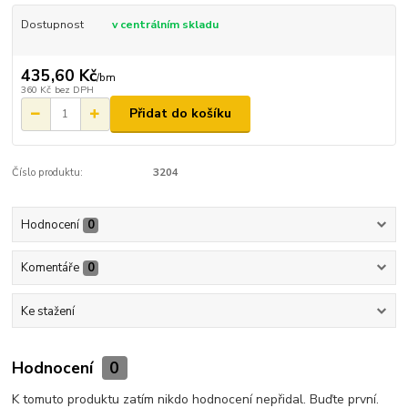
Dostupnost
v centrálním skladu
435,60 Kč
/
bm
360 Kč
bez DPH
Přidat do košíku
Číslo produktu:
3204
Hodnocení
0
Komentáře
0
Ke stažení
Hodnocení
0
K tomuto produktu zatím nikdo hodnocení nepřidal. Buďte první.