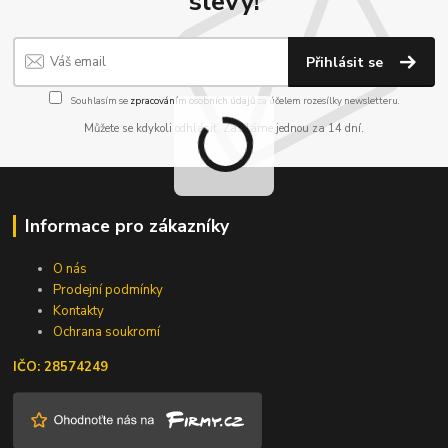
slevy!
Přihlásit se
Souhlasím se
zpracováním osobních údajů
za účelem rozesílky newsletteru.
Můžete se kdykoli odhlásit. Zasíláme jednou za 14 dní.
Informace pro zákazníky
O nás
Prodejní podmínky
Kontakty
Ochrana soukromí
IČO: 28574249