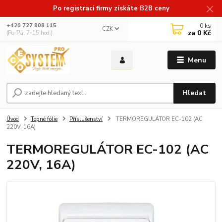
Po registraci firmy získáte B2B ceny
0
ks
+420 727 808 115
CZK
za
0 Kč
(Po-Pá, 7-15 hod.)
Menu
Hledat
Úvod
Topné fólie
Příslušenství
TERMOREGULÁTOR EC-102 (AC
220V, 16A)
TERMOREGULÁTOR EC-102 (AC
220V, 16A)