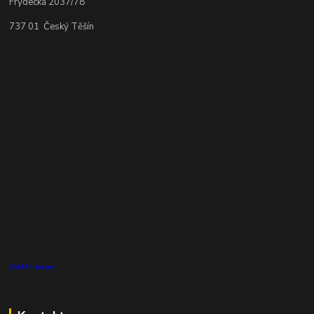
Frýdecká 2037/78
737 01 Český Těšín
Zvětšit mapu