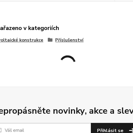
zařazeno v kategoriích
oltaické konstrukce
Příslušenství
epropásněte novinky, akce a slev
Přihlásit se