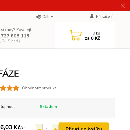
Přihlášení
CZK
 si rady? Zavolejte.
0
ks
 727 808 115
za
0 Kč
, 7-15 hod.)
 FÁZE
Ohodnotit produkt
tupnost
Skladem
6,03 Kč
/
ks
Přidat do košíku