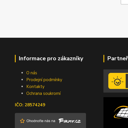
Informace pro zákazníky
Partneř
O nás
Prodejní podmínky
Kontakty
Ochrana soukromí
IČO: 28574249