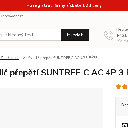
Po registraci firmy získáte B2B ceny
Odpovědnost
Nevíte
Hledat
+420
(Po-Pá
říslušenství
Svodič přepětí SUNTREE C AC 4P 3 FÁZE
ič přepětí SUNTREE C AC 4P 3
Dos
53