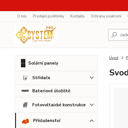
O nás
Prodejní podmínky
Kontakty
Ochrana soukromí
Úvod
P
Solární panely
Svod
Střídače
Bateriové úložiště
Fotovoltaické konstrukce
Příslušenství