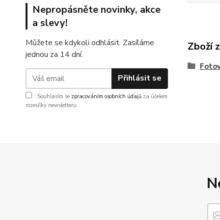
Nepropásněte novinky, akce
a slevy!
Můžete se kdykoli odhlásit. Zasíláme
Zboží 
jednou za 14 dní.
Fotov
Přihlásit se
Souhlasím se
zpracováním osobních údajů
za účelem
rozesílky newsletteru.
N