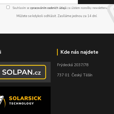
Souhlasím se
zpracováním osobních údajů
za účelem rozesílky newsletteru.
Můžete se kdykoli odhlásit. Zasíláme jednou za 14 dní.
i
Kde nás najdete
Frýdecká 2037/78
737 01 Český Těšín