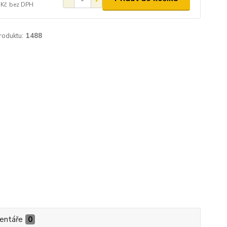
 Kč
bez DPH
roduktu:
1488
entáře
0