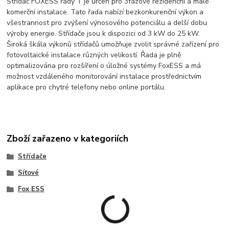
Střídač FOXESS řady T je určen pro 3fázové rezidenční a malé
komerční instalace. Tato řada nabízí bezkonkurenční výkon a
všestrannost pro zvýšení výnosového potenciálu a delší dobu
výroby energie. Střídače jsou k dispozici od 3 kW do 25 kW.
Široká škála výkonů střídačů umožňuje zvolit správné zařízení pro
fotovoltaické instalace různých velikostí. Řada je plně
optimalizována pro rozšíření o úložné systémy FoxESS a má
možnost vzdáleného monitorování instalace prostřednictvím
aplikace pro chytré telefony nebo online portálu.
Zboží zařazeno v kategoriích
Střídače
Síťové
Fox ESS