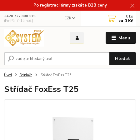
Po registraci firmy získáte B2B ceny
0
ks
+420 727 808 115
CZK
za
0 Kč
(Po-Pá, 7-15 hod.)
Menu
Hledat
Úvod
Střídače
Střídač FoxEss T25
Střídač FoxEss T25