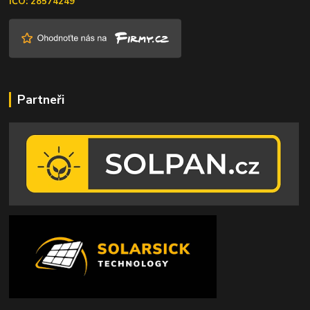
IČO: 28574249
Partneři