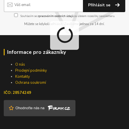
Přihlásit se
Souhlasím se
zpracováním osobních údajů
za účelem rozesílky newsletteru.
Můžete se kdykoli odhlásit. Zasíláme jednou za 14 dní.
Informace pro zákazníky
O nás
Prodejní podmínky
Kontakty
Ochrana soukromí
IČO: 28574249