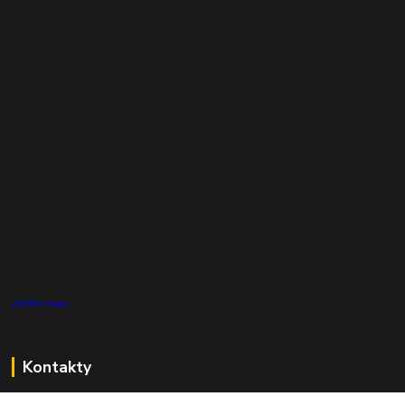
Zvětšit mapu
Kontakty
Zákaznická podpora Pro Eco System a.s.