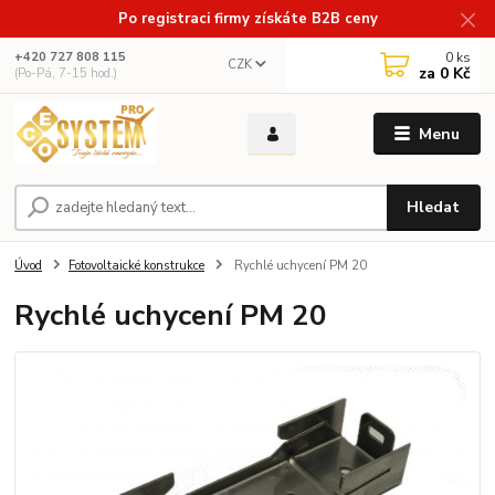
Po registraci firmy získáte B2B ceny
0
ks
+420 727 808 115
CZK
za
0 Kč
(Po-Pá, 7-15 hod.)
Menu
Hledat
Úvod
Fotovoltaické konstrukce
Rychlé uchycení PM 20
Rychlé uchycení PM 20