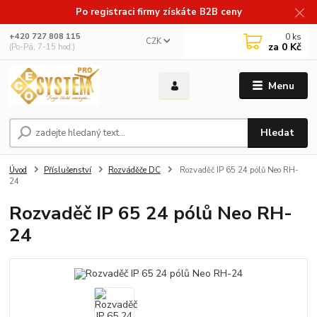
Po registraci firmy získáte B2B ceny
0
ks
+420 727 808 115
CZK
za
0 Kč
(Po-Pá, 7-15 hod.)
Menu
Hledat
Úvod
Příslušenství
Rozváděče DC
Rozvaděč IP 65 24 pólů Neo RH-
24
Rozvaděč IP 65 24 pólů Neo RH-
24