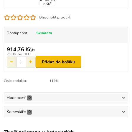
Ohodnotit produkt
Dostupnost
Skladem
914,76 Kč
/
ks
756 Kč
bez DPH
Přidat do košíku
Číslo produktu:
1198
Hodnocení
0
Komentáře
0