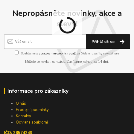
Nepropásněte novinky, akce a
slevy!
Přihlásit se
Souhlasím se
zpracováním osobních údajů
za účelem rozesílky newsletteru.
Můžete se kdykoli odhlásit. Zasíláme jednou za 14 dní.
Informace pro zákazníky
O nás
Prodejní podmínky
Kontakty
Ochrana soukromí
IČO: 28574249