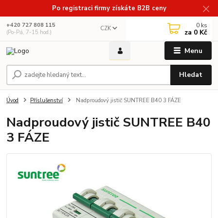
Po registraci firmy získáte B2B ceny
0
ks
+420 727 808 115
CZK
za
0 Kč
(Po-Pá, 7-15 hod.)
Menu
Hledat
Úvod
Příslušenství
Nadproudový jistič SUNTREE B40 3 FÁZE
Nadproudový jistič SUNTREE B40
3 FÁZE