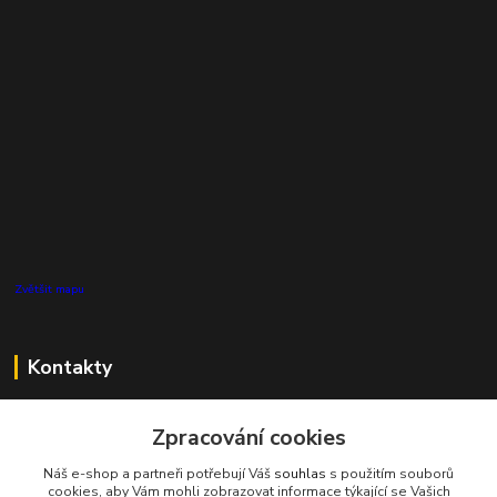
Zvětšit mapu
Kontakty
Zákaznická podpora Pro Eco System a.s.
+420 727 808 115
Zpracování cookies
(Po-Pá, 7-15 hod.)
Náš e-shop a partneři potřebují Váš
souhlas
s použitím souborů
cookies, aby Vám mohli zobrazovat informace týkající se Vašich