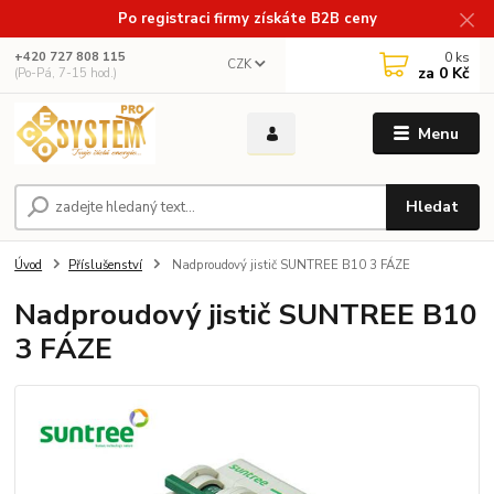
Po registraci firmy získáte B2B ceny
0
ks
+420 727 808 115
CZK
za
0 Kč
(Po-Pá, 7-15 hod.)
Menu
Hledat
Úvod
Příslušenství
Nadproudový jistič SUNTREE B10 3 FÁZE
Nadproudový jistič SUNTREE B10
3 FÁZE