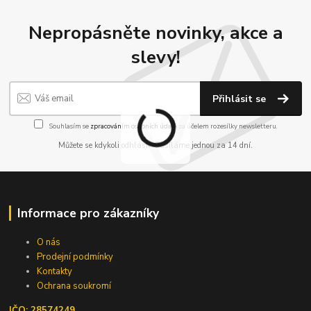
Nepropásněte novinky, akce a
slevy!
Přihlásit se
Souhlasím se
zpracováním osobních údajů
za účelem rozesílky newsletteru.
Můžete se kdykoli odhlásit. Zasíláme jednou za 14 dní.
Informace pro zákazníky
O nás
Prodejní podmínky
Kontakty
Ochrana soukromí
IČO: 28574249