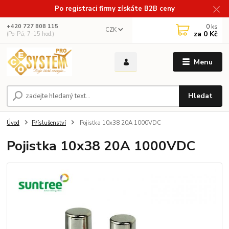
Po registraci firmy získáte B2B ceny
0
ks
+420 727 808 115
CZK
za
0 Kč
(Po-Pá, 7-15 hod.)
Menu
Hledat
Úvod
Příslušenství
Pojistka 10x38 20A 1000VDC
Pojistka 10x38 20A 1000VDC