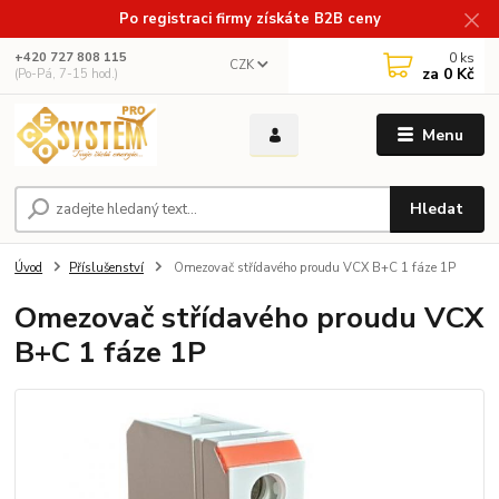
Po registraci firmy získáte B2B ceny
0
ks
+420 727 808 115
CZK
za
0 Kč
(Po-Pá, 7-15 hod.)
Menu
Hledat
Úvod
Příslušenství
Omezovač střídavého proudu VCX B+C 1 fáze 1P
Omezovač střídavého proudu VCX
B+C 1 fáze 1P