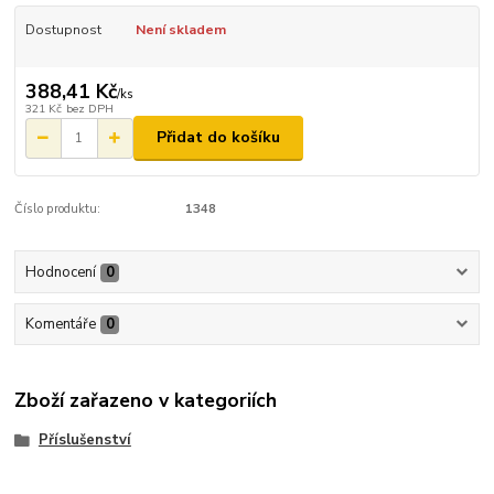
Dostupnost
Není skladem
388,41 Kč
/
ks
321 Kč
bez DPH
Přidat do košíku
Číslo produktu:
1348
Hodnocení
0
Komentáře
0
Zboží zařazeno v kategoriích
Příslušenství