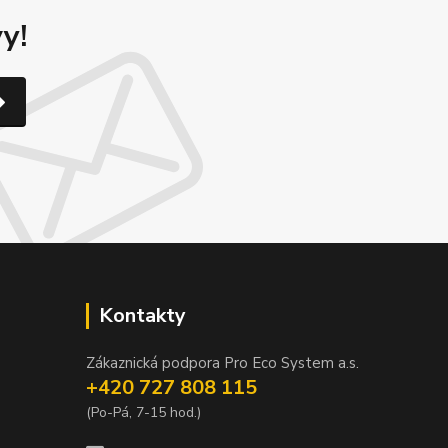
y!
Kontakty
Zákaznická podpora Pro Eco System a.s.
+420 727 808 115
(Po-Pá, 7-15 hod.)