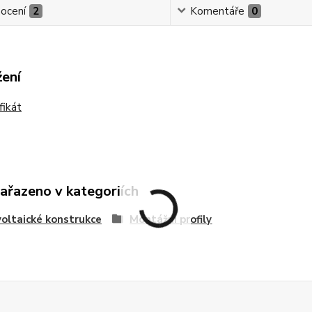
ocení
2
Komentáře
0
žení
fikát
zařazeno v kategoriích
oltaické konstrukce
Montážní profily