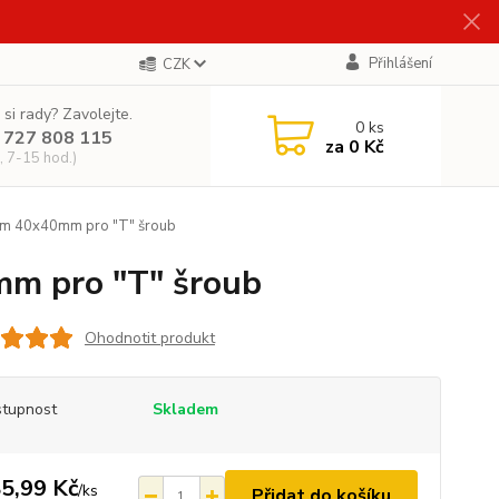
Přihlášení
CZK
 si rady? Zavolejte.
0
ks
 727 808 115
za
0 Kč
, 7-15 hod.)
mm 40x40mm pro "T" šroub
mm pro "T" šroub
Ohodnotit produkt
tupnost
Skladem
5,99 Kč
/
ks
Přidat do košíku