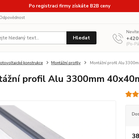
Po registraci firmy získáte B2B ceny
Odpovědnost
Nevíte
Hledat
+420
(Po-Pá
otovoltaické konstrukce
Montážní profily
Montážní profil Alu 3300
ážní profil Alu 3300mm 40x40
Dos
38