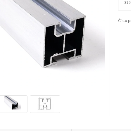
319
Číslo p