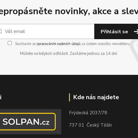
epropásněte novinky, akce a slev
Přihlásit se
Souhlasím se
zpracováním osobních údajů
za účelem rozesílky newsletteru.
Můžete se kdykoli odhlásit. Zasíláme jednou za 14 dní.
i
Kde nás najdete
Frýdecká 2037/78
737 01 Český Těšín