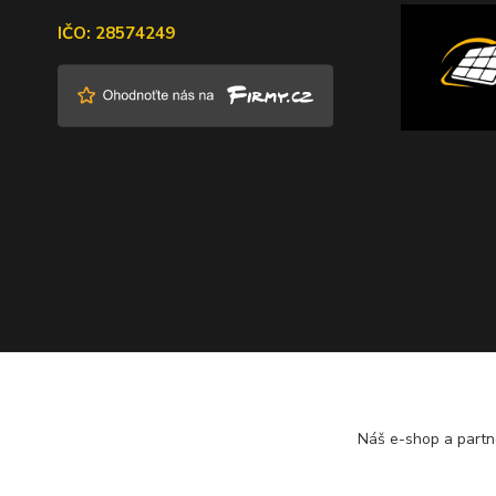
IČO: 28574249
Náš e-shop a partn