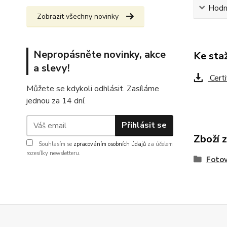
Hodn
Zobrazit všechny novinky
Nepropásněte novinky, akce
Ke sta
a slevy!
Certi
Můžete se kdykoli odhlásit. Zasíláme
jednou za 14 dní.
Přihlásit se
Zboží 
Souhlasím se
zpracováním osobních údajů
za účelem
rozesílky newsletteru.
Fotov