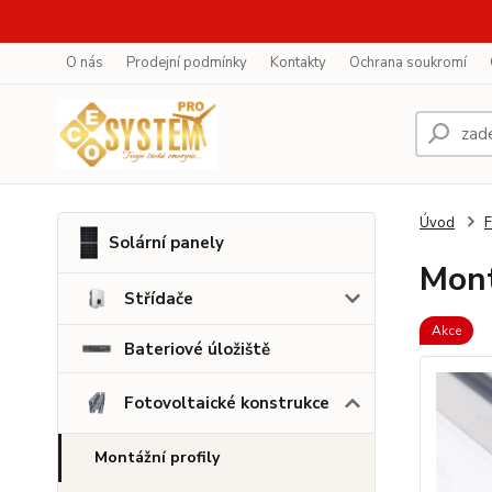
O nás
Prodejní podmínky
Kontakty
Ochrana soukromí
Úvod
F
Solární panely
Mont
Střídače
Akce
Bateriové úložiště
Fotovoltaické konstrukce
Montážní profily