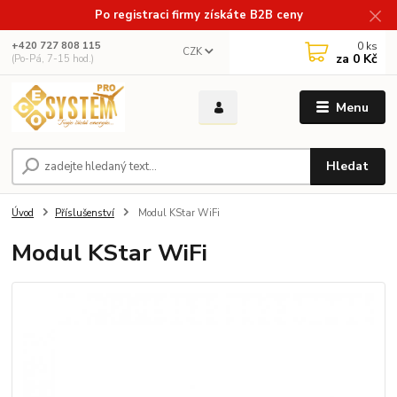
Po registraci firmy získáte B2B ceny
0
ks
+420 727 808 115
CZK
za
0 Kč
(Po-Pá, 7-15 hod.)
Menu
Hledat
Úvod
Příslušenství
Modul KStar WiFi
Modul KStar WiFi