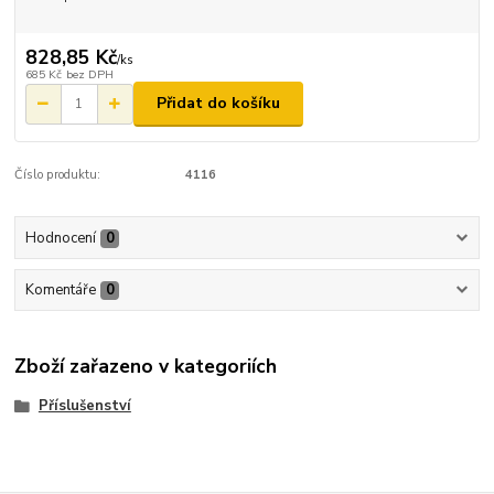
828,85 Kč
/
ks
685 Kč
bez DPH
Přidat do košíku
Číslo produktu:
4116
Hodnocení
0
Komentáře
0
Zboží zařazeno v kategoriích
Příslušenství