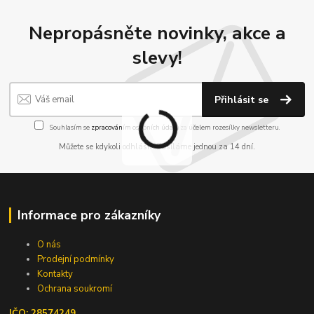
Nepropásněte novinky, akce a
slevy!
Přihlásit se
Souhlasím se
zpracováním osobních údajů
za účelem rozesílky newsletteru.
Můžete se kdykoli odhlásit. Zasíláme jednou za 14 dní.
Informace pro zákazníky
O nás
Prodejní podmínky
Kontakty
Ochrana soukromí
IČO: 28574249