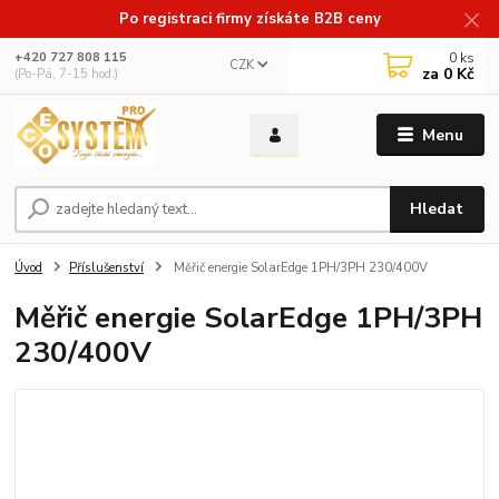
Po registraci firmy získáte B2B ceny
0
ks
+420 727 808 115
CZK
za
0 Kč
(Po-Pá, 7-15 hod.)
Menu
Hledat
Úvod
Příslušenství
Měřič energie SolarEdge 1PH/3PH 230/400V
Měřič energie SolarEdge 1PH/3PH
230/400V