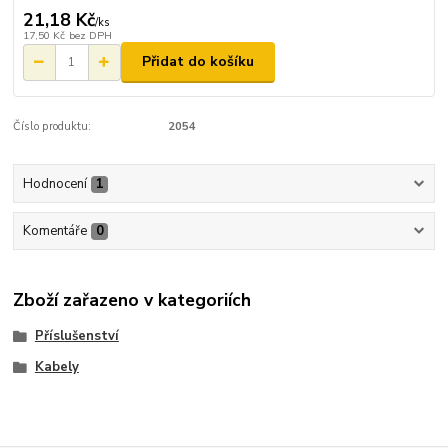
21,18 Kč
/
ks
17,50 Kč
bez DPH
Přidat do košíku
Číslo produktu:
2054
Hodnocení
1
Komentáře
0
Zboží zařazeno v kategoriích
Příslušenství
Kabely