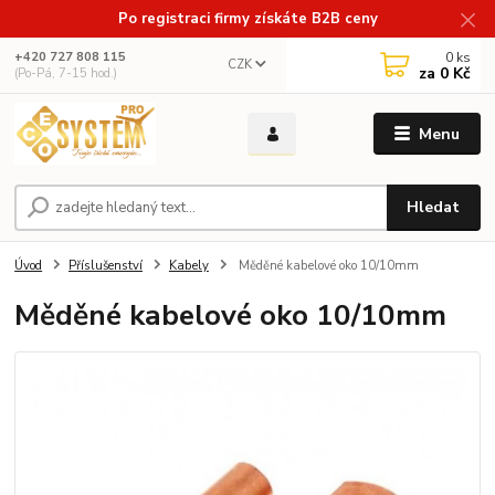
Po registraci firmy získáte B2B ceny
0
ks
+420 727 808 115
CZK
za
0 Kč
(Po-Pá, 7-15 hod.)
Menu
Hledat
Úvod
Příslušenství
Kabely
Měděné kabelové oko 10/10mm
Měděné kabelové oko 10/10mm