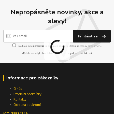
Nepropásněte novinky, akce a
slevy!
Přihlásit se
Souhlasím se
zpracováním osobních údajů
za účelem rozesílky newsletteru.
Můžete se kdykoli odhlásit. Zasíláme jednou za 14 dní.
Informace pro zákazníky
O nás
Prodejní podmínky
Kontakty
Ochrana soukromí
IČO: 28574249