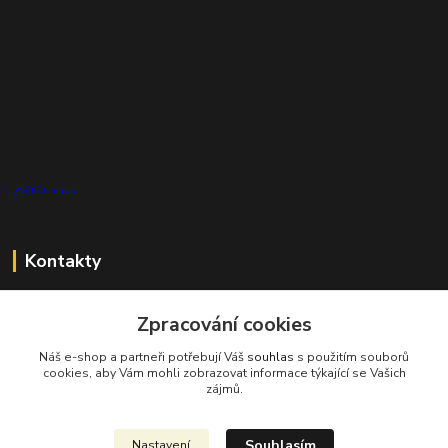
Zvětšit mapu
Kontakty
Zákaznická podpora Pro Eco System a.s.
+420 727 808 115
Zpracování cookies
(Po-Pá, 7-15 hod.)
Náš e-shop a partneři potřebují Váš
souhlas
s použitím souborů
cookies, aby Vám mohli zobrazovat informace týkající se Vašich
info@proecosystem.cz
zájmů.
Souhlasím
Nastavení