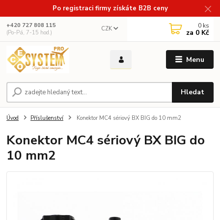
Po registraci firmy získáte B2B ceny
0
ks
+420 727 808 115
CZK
za
0 Kč
(Po-Pá, 7-15 hod.)
Menu
Hledat
Úvod
Příslušenství
Konektor MC4 sériový BX BIG do 10 mm2
Konektor MC4 sériový BX BIG do
10 mm2