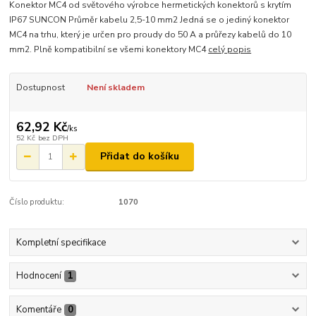
Konektor MC4 od světového výrobce hermetických konektorů s krytím
IP67 SUNCON Průměr kabelu 2,5-10 mm2 Jedná se o jediný konektor
MC4 na trhu, který je určen pro proudy do 50 A a průřezy kabelů do 10
mm2. Plně kompatibilní se všemi konektory MC4
celý popis
Dostupnost
Není skladem
62,92 Kč
/
ks
52 Kč
bez DPH
Přidat do košíku
Číslo produktu:
1070
Kompletní specifikace
Hodnocení
1
Komentáře
0