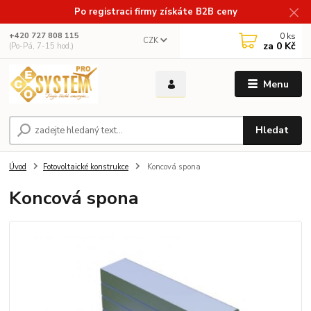
Po registraci firmy získáte B2B ceny
0
ks
+420 727 808 115
CZK
za
0 Kč
(Po-Pá, 7-15 hod.)
Menu
Hledat
Úvod
Fotovoltaické konstrukce
Koncová spona
Koncová spona