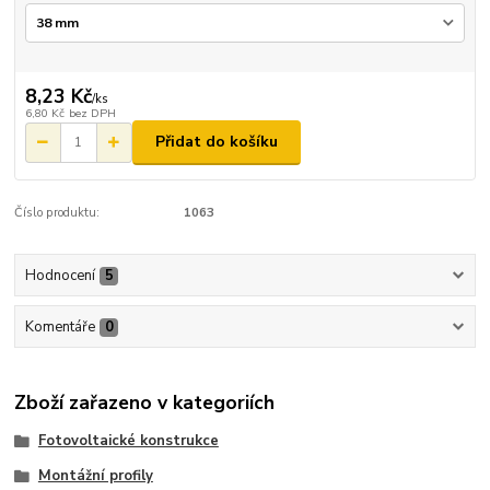
8,23 Kč
/
ks
6,80 Kč
bez DPH
Přidat do košíku
Číslo produktu:
1063
Hodnocení
5
Komentáře
0
Zboží zařazeno v kategoriích
Fotovoltaické konstrukce
Montážní profily