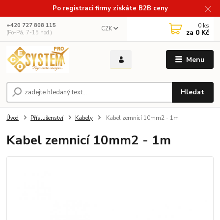
Po registraci firmy získáte B2B ceny
0
ks
+420 727 808 115
CZK
za
0 Kč
(Po-Pá, 7-15 hod.)
Menu
Hledat
Úvod
Příslušenství
Kabely
Kabel zemnicí 10mm2 - 1m
Kabel zemnicí 10mm2 - 1m