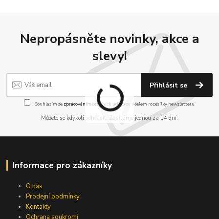
Nepropásněte novinky, akce a
slevy!
Přihlásit se
Souhlasím se
zpracováním osobních údajů
za účelem rozesílky newsletteru.
Můžete se kdykoli odhlásit. Zasíláme jednou za 14 dní.
Informace pro zákazníky
O nás
Prodejní podmínky
Kontakty
Ochrana soukromí