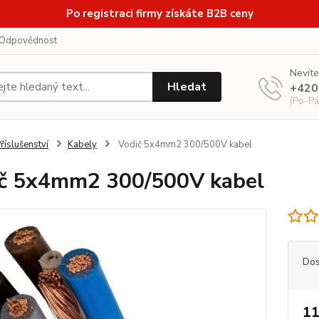
Po registraci firmy získáte B2B ceny
Odpovědnost
Nevíte
Hledat
+420
(Po-Pá
říslušenství
Kabely
Vodič 5x4mm2 300/500V kabel
č 5x4mm2 300/500V kabel
Dos
11