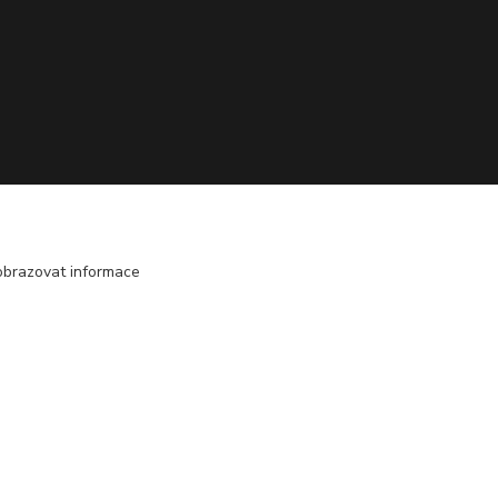
obrazovat informace
Vytvořeno na
Eshop-rychle.cz