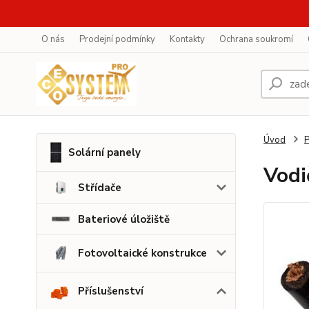
O nás
Prodejní podmínky
Kontakty
Ochrana soukromí
Úvod
P
Solární panely
Vodi
Střídače
Bateriové úložiště
Fotovoltaické konstrukce
Příslušenství