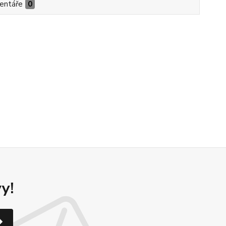
entáře
0
y!