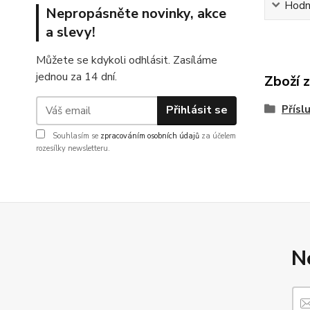
Hodn
Nepropásněte novinky, akce
a slevy!
Můžete se kdykoli odhlásit. Zasíláme
jednou za 14 dní.
Zboží 
Přísl
Přihlásit se
Souhlasím se
zpracováním osobních údajů
za účelem
rozesílky newsletteru.
N