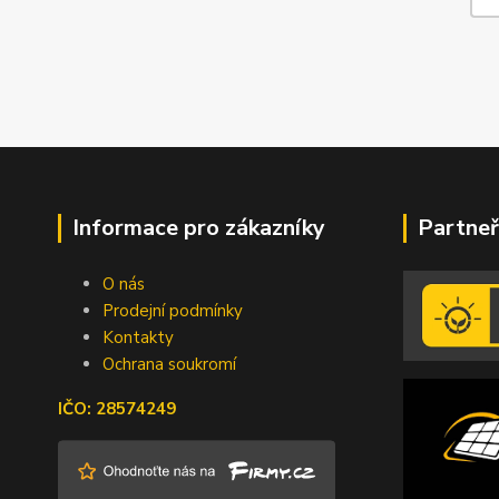
Informace pro zákazníky
Partneř
O nás
Prodejní podmínky
Kontakty
Ochrana soukromí
IČO: 28574249