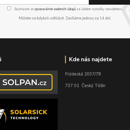
Souhlasím se
zpracováním osobních údajů
za účelem rozesílky newsletteru.
Můžete se kdykoli odhlásit. Zasíláme jednou za 14 dní.
i
Kde nás najdete
Frýdecká 2037/78
737 01 Český Těšín