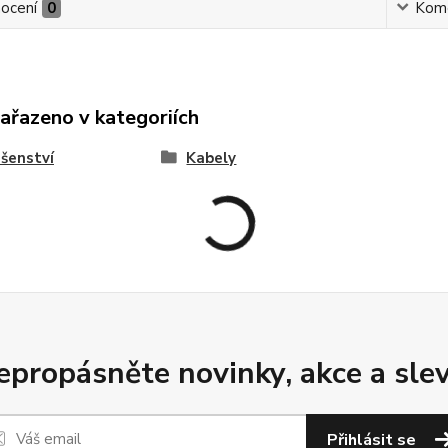
ocení
0
Kom
zařazeno v kategoriích
ušenství
Kabely
epropásněte novinky, akce a slev
Přihlásit se