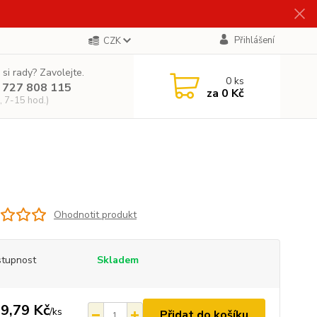
Přihlášení
CZK
 si rady? Zavolejte.
0
ks
 727 808 115
za
0 Kč
, 7-15 hod.)
Ohodnotit produkt
tupnost
Skladem
9,79 Kč
/
ks
Přidat do košíku