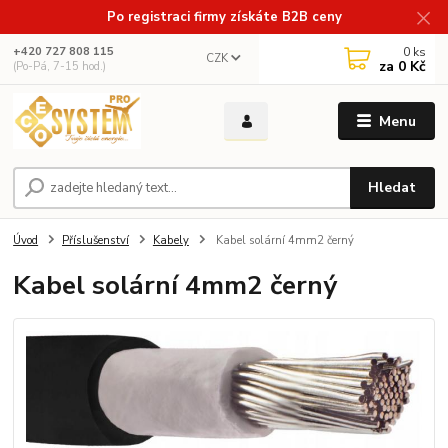
Po registraci firmy získáte B2B ceny
0
ks
+420 727 808 115
CZK
za
0 Kč
(Po-Pá, 7-15 hod.)
Menu
Hledat
Úvod
Příslušenství
Kabely
Kabel solární 4mm2 černý
Kabel solární 4mm2 černý