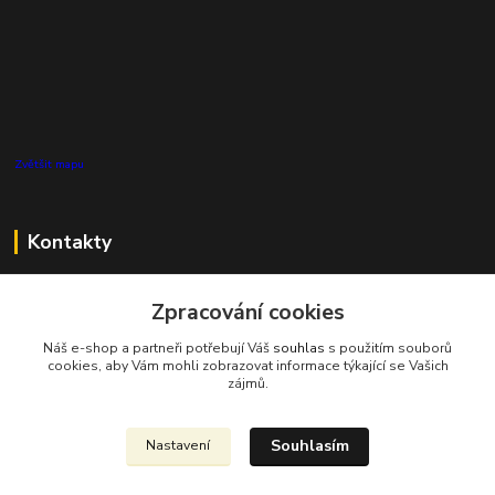
Zvětšit mapu
Kontakty
Zákaznická podpora Pro Eco System a.s.
+420 727 808 115
Zpracování cookies
(Po-Pá, 7-15 hod.)
Náš e-shop a partneři potřebují Váš
souhlas
s použitím souborů
cookies, aby Vám mohli zobrazovat informace týkající se Vašich
info@proecosystem.cz
zájmů.
Souhlasím
Nastavení