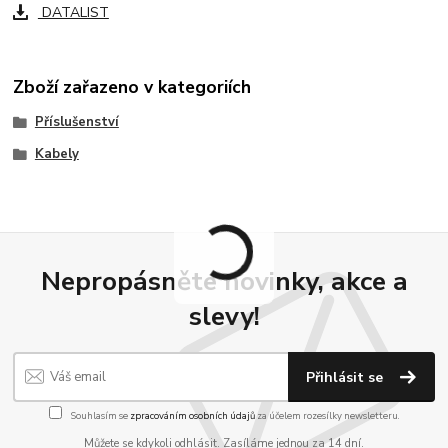
DATALIST
Zboží zařazeno v kategoriích
Příslušenství
Kabely
Nepropásněte novinky, akce a
slevy!
Přihlásit se
Souhlasím se
zpracováním osobních údajů
za účelem rozesílky newsletteru.
Můžete se kdykoli odhlásit. Zasíláme jednou za 14 dní.