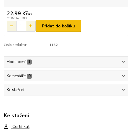
22,99 Kč
/
ks
19 Kč
bez DPH
Přidat do košíku
Číslo produktu:
1152
Hodnocení
1
Komentáře
0
Ke stažení
Ke stažení
Certifikát