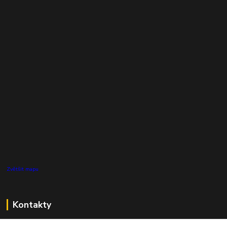
Zvětšit mapu
Kontakty
Zákaznická podpora Pro Eco System a.s.