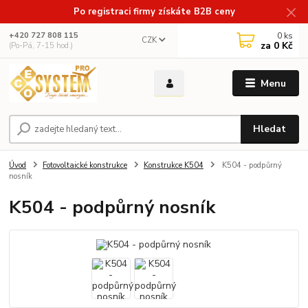
Po registraci firmy získáte B2B ceny
0
ks
+420 727 808 115
CZK
za
0 Kč
(Po-Pá, 7-15 hod.)
Menu
Hledat
Úvod
Fotovoltaické konstrukce
Konstrukce K504
K504 - podpůrný
nosník
K504 - podpůrný nosník