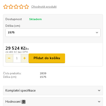
Ohodnotit produkt
Dostupnost
Skladem
Délka (cm)
29 524 Kč
/
ks
24 400 Kč
bez DPH
Přidat do košíku
Číslo produktu:
2839
Délka (cm):
1575
Kompletní specifikace
Hodnocení
0