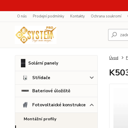
O nás
Prodejní podmínky
Kontakty
Ochrana soukromí
Úvod
F
Solární panely
K503
Střídače
Bateriové úložiště
Fotovoltaické konstrukce
Montážní profily