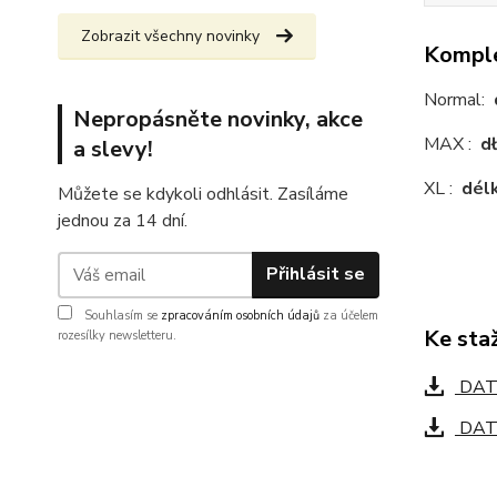
Zobrazit všechny novinky
Komple
Normal:
Nepropásněte novinky, akce
MAX :
d
a slevy!
XL :
dél
Můžete se kdykoli odhlásit. Zasíláme
jednou za 14 dní.
Přihlásit se
Souhlasím se
zpracováním osobních údajů
za účelem
Ke sta
rozesílky newsletteru.
DAT
DATA