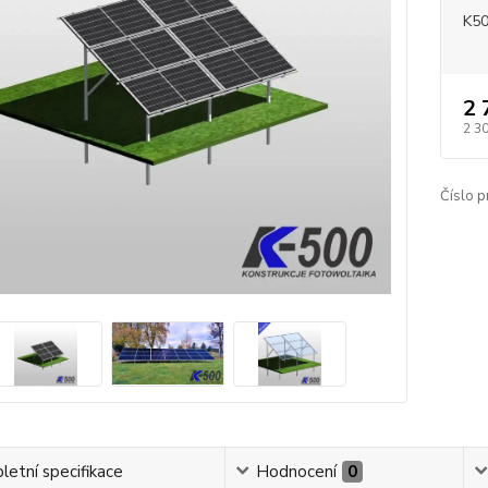
K5
2 
2 3
Číslo p
etní specifikace
Hodnocení
0