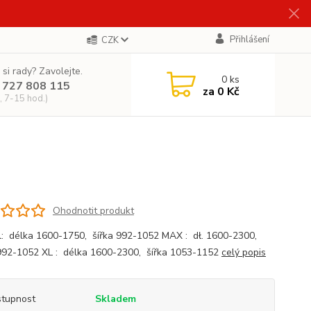
Přihlášení
CZK
 si rady? Zavolejte.
0
ks
 727 808 115
za
0 Kč
, 7-15 hod.)
Ohodnotit produkt
: délka 1600-1750, šířka 992-1052 MAX : dł. 1600-2300,
992-1052 XL : délka 1600-2300, šířka 1053-1152
celý popis
tupnost
Skladem