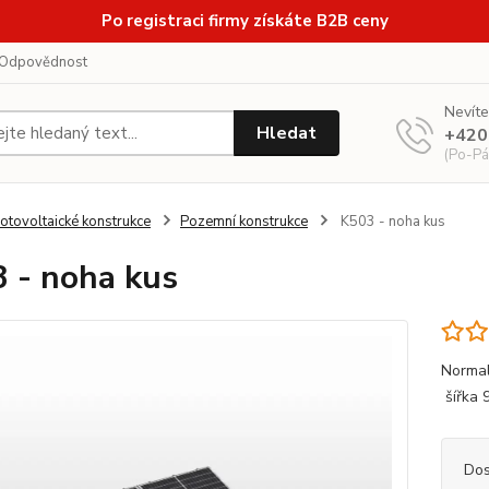
Po registraci firmy získáte B2B ceny
Odpovědnost
Nevíte
Hledat
+420
(Po-Pá
otovoltaické konstrukce
Pozemní konstrukce
K503 - noha kus
 - noha kus
Normal
šířka 
Dos