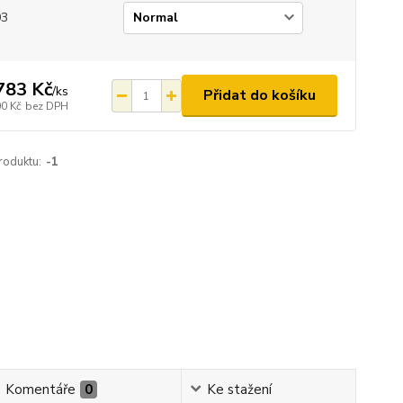
03
783 Kč
/
ks
Přidat do košíku
00 Kč
bez DPH
roduktu:
-1
Komentáře
0
Ke stažení