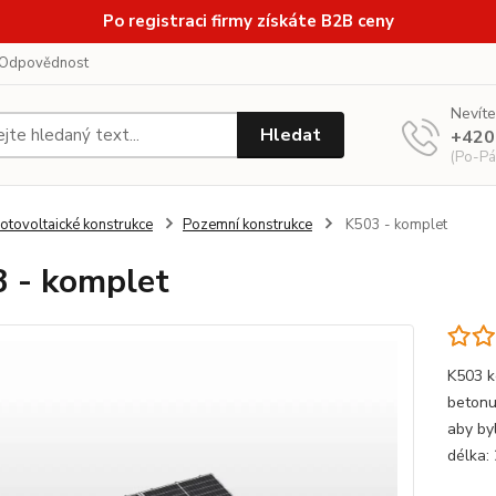
Po registraci firmy získáte B2B ceny
Odpovědnost
Nevíte
Hledat
+420
(Po-Pá
otovoltaické konstrukce
Pozemní konstrukce
K503 - komplet
 - komplet
K503 k
betonu
aby by
délka: