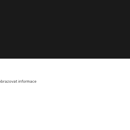
obrazovat informace
Vytvořeno na
Eshop-rychle.cz