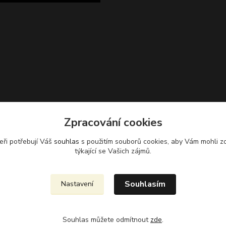
Zpracování cookies
Zvětšit mapu
eři potřebují Váš
souhlas
s použitím souborů cookies, aby Vám mohli z
týkající se Vašich zájmů.
Souhlasím
Nastavení
Souhlas můžete odmítnout
zde
.