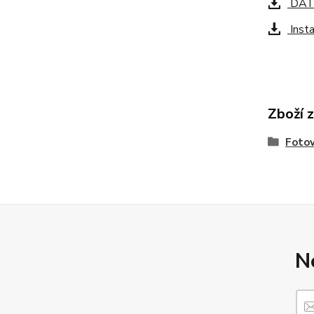
DAT
Insta
Zboží 
Fotov
N