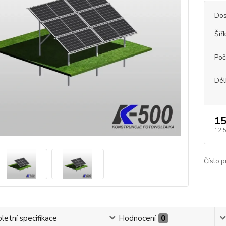
Dos
Šíř
Poč
Dél
15
12 
Číslo p
etní specifikace
Hodnocení
0