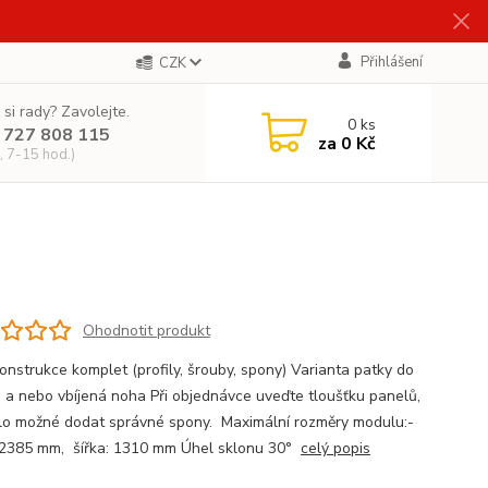
Přihlášení
CZK
 si rady? Zavolejte.
0
ks
 727 808 115
za
0 Kč
, 7-15 hod.)
Ohodnotit produkt
onstrukce komplet (profily, šrouby, spony) Varianta patky do
 a nebo vbíjená noha Při objednávce uveďte tloušťku panelů,
lo možné dodat správné spony. Maximální rozměry modulu:-
 2385 mm, šířka: 1310 mm Úhel sklonu 30°
celý popis