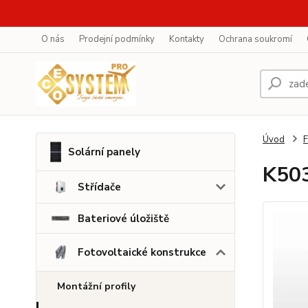
O nás
Prodejní podmínky
Kontakty
Ochrana soukromí
Úvod
F
Solární panely
K503
Střídače
Bateriové úložiště
Fotovoltaické konstrukce
Montážní profily