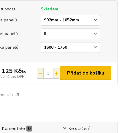
tupnost
Skladem
ka panelů
et panelů
ka panelů
 125 Kč
/
ks
Přidat do košíku
500 Kč
bez DPH
roduktu:
-3
Komentáře
0
Ke stažení