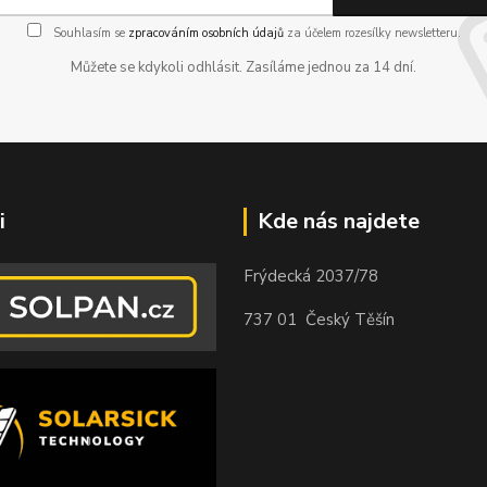
Souhlasím se
zpracováním osobních údajů
za účelem rozesílky newsletteru.
Můžete se kdykoli odhlásit. Zasíláme jednou za 14 dní.
i
Kde nás najdete
Frýdecká 2037/78
737 01 Český Těšín