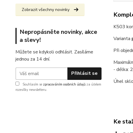
Zobrazit všechny novinky
Komple
K503 ko
Nepropásněte novinky, akce
Varianta
a slevy!
Při obje
Můžete se kdykoli odhlásit. Zasíláme
jednou za 14 dní.
Maximáln
- délka:
Přihlásit se
Úhel skl
Souhlasím se
zpracováním osobních údajů
za účelem
rozesílky newsletteru.
Ke sta