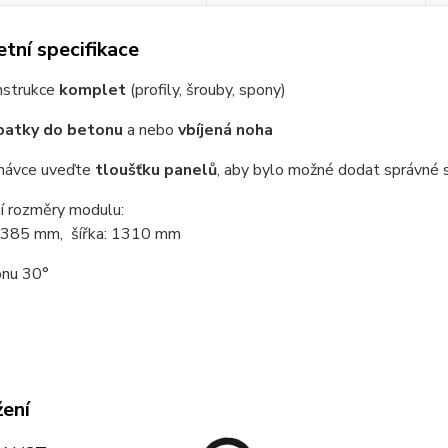
tní specifikace
nstrukce
komplet
(profily, šrouby, spony)
patky do betonu
a nebo
vbíjená noha
dnávce uveďte
tloušťku panelů
, aby bylo možné dodat správné 
í rozměry modulu:
 2385 mm, šířka: 1310 mm
onu 30°
žení