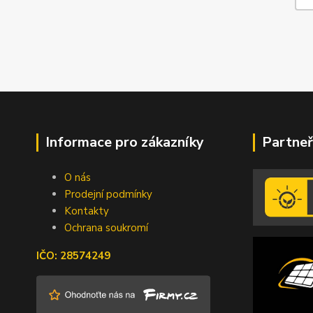
Informace pro zákazníky
Partneř
O nás
Prodejní podmínky
Kontakty
Ochrana soukromí
IČO: 28574249