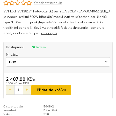
Ohodnotit produkt
SVT kód: SVT38174 Fotovoltaický panel JA SOLAR JAM60D40-510/LB_BF
je vysoce kvalitní 500W bifaciální modul využívající technologii článků
typu N. Díky tomu poskytuje vyšší účinnost a životnost ve srovnání s
tradičními panely. Klíčové vlastnosti:Bifacial technologie - generuje
energii z obou stran pa...
celý popis
Dostupnost
Skladem
Množství
2 407,90 Kč
/
ks
1 990 Kč
bez DPH
Přidat do košíku
Číslo produktu:
5048-2
Provedení:
Bifaciální
Výkon:
510