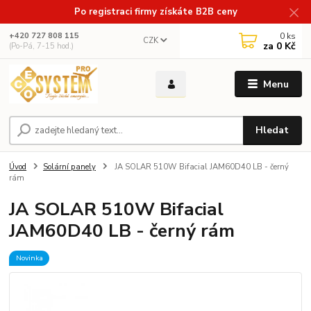
Po registraci firmy získáte B2B ceny
0
ks
+420 727 808 115
CZK
za
0 Kč
(Po-Pá, 7-15 hod.)
Menu
Hledat
Úvod
Solární panely
JA SOLAR 510W Bifacial JAM60D40 LB - černý
rám
JA SOLAR 510W Bifacial
JAM60D40 LB - černý rám
Novinka