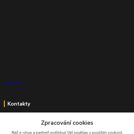
Zvětšit mapu
Kontakty
Zákaznická podpora Pro Eco System a.s.
+420 727 808 115
Zpracování cookies
(Po-Pá, 7-15 hod.)
Náš e-shop a partneři potřebují Váš
souhlas
s použitím souborů