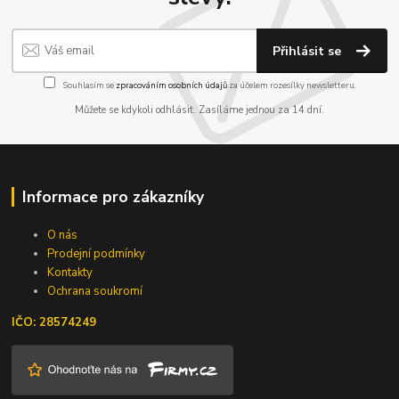
Přihlásit se
Souhlasím se
zpracováním osobních údajů
za účelem rozesílky newsletteru.
Můžete se kdykoli odhlásit. Zasíláme jednou za 14 dní.
Informace pro zákazníky
O nás
Prodejní podmínky
Kontakty
Ochrana soukromí
IČO: 28574249