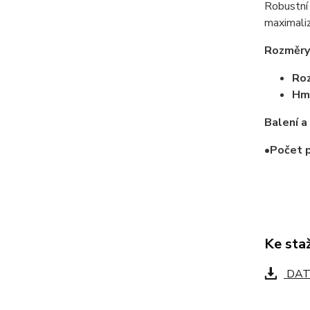
Robustní 
maximaliz
Rozměry
Ro
Hm
Balení a
•
Počet p
Ke sta
DAT