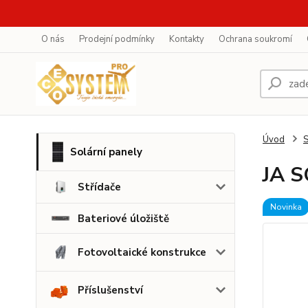
O nás
Prodejní podmínky
Kontakty
Ochrana soukromí
Úvod
S
Solární panely
JA S
Střídače
Novinka
Bateriové úložiště
Fotovoltaické konstrukce
Příslušenství