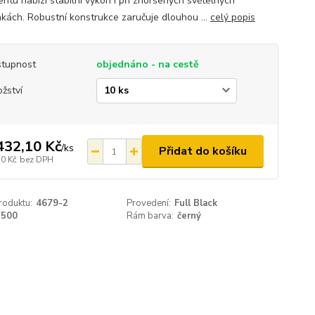
entu nabízí stabilní výkon i při zhoršených světelných
kách. Robustní konstrukce zaručuje dlouhou ...
celý popis
tupnost
objednáno - na cestě
žství
432,10 Kč
/
ks
Přidat do košíku
10 Kč
bez DPH
roduktu:
4679-2
Provedení:
Full Black
500
Rám barva:
černý