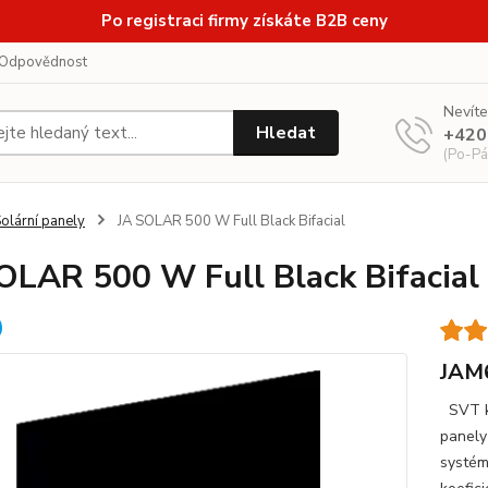
Po registraci firmy získáte B2B ceny
Odpovědnost
Nevíte
Hledat
+420
(Po-Pá
olární panely
JA SOLAR 500 W Full Black Bifacial
OLAR 500 W Full Black Bifacial
JAM
SVT kó
panely
systém