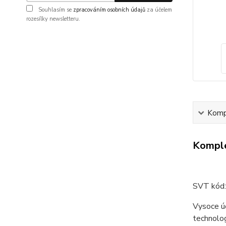
Souhlasím se
zpracováním osobních údajů
za účelem
rozesílky newsletteru.
Kompl
Komple
SVT kód:
Vysoce úč
technolog