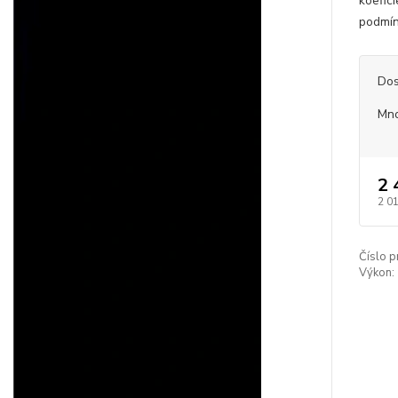
koefici
podmín
Dos
Mno
2 
2 0
Číslo p
Výkon: