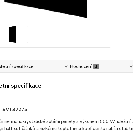
etní specifikace
Hodnocení
3
tní specifikace
SVT37275
inné monokrystalické solární panely s výkonem 500 W, ideální p
ii half-cut článků a nízkému teplotnímu koeficientu nabízí stabil