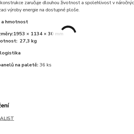
konstrukce zaručuje dlouhou životnost a spolehlivost v náročný
aci výroby energie na dostupné ploše.
 a hmotnost
změry:
1953 × 1134 × 30 mm
otnost:
27,3 kg
 logistika
anelů na paletě:
36 ks
žení
ALIST