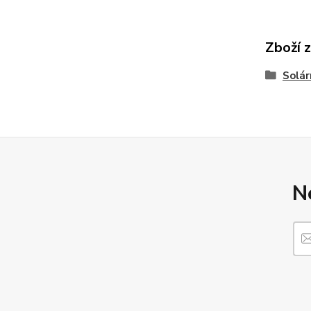
Zboží 
Solár
N