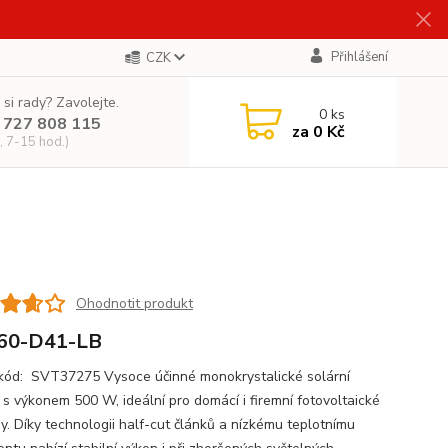
Přihlášení
CZK
 si rady? Zavolejte.
0
ks
 727 808 115
za
0 Kč
, 7-15 hod.)
Ohodnotit produkt
60-D41-LB
d: SVT37275 Vysoce účinné monokrystalické solární
 s výkonem 500 W, ideální pro domácí i firemní fotovoltaické
y. Díky technologii half-cut článků a nízkému teplotnímu