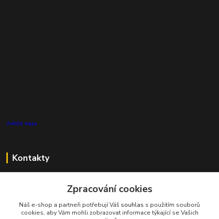
Zvětšit mapu
Kontakty
Zákaznická podpora Pro Eco System a.s.
+420 727 808 115
Zpracování cookies
(Po-Pá, 7-15 hod.)
Náš e-shop a partneři potřebují Váš
souhlas
s použitím souborů
cookies, aby Vám mohli zobrazovat informace týkající se Vašich
info@proecosystem.cz