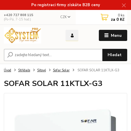
Po registraci firmy získáte B2B ceny
0
ks
+420 727 808 115
CZK
za
0 Kč
(Po-Pá, 7-15 hod.)
Menu
Hledat
Úvod
Střídače
Síťové
Sofar Solar
SOFAR SOLAR 11KTLX-G3
SOFAR SOLAR 11KTLX-G3