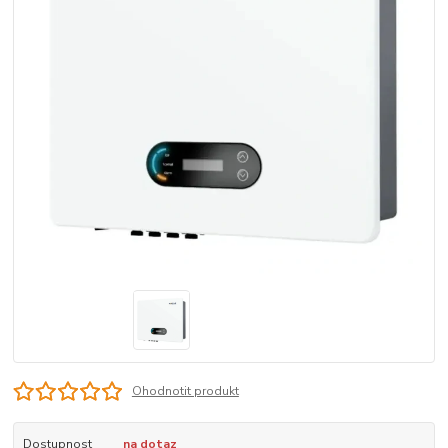
Ohodnotit produkt
Dostupnost
na dotaz