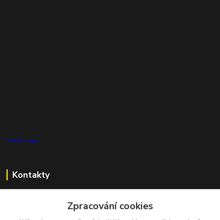
Zvětšit mapu
Kontakty
Zákaznická podpora Pro Eco System a.s.
Zpracování cookies
+420 727 808 115
(Po-Pá, 7-15 hod.)