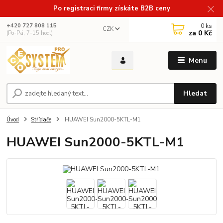
Po registraci firmy získáte B2B ceny
0
ks
+420 727 808 115
CZK
za
0 Kč
(Po-Pá, 7-15 hod.)
Menu
Hledat
Úvod
Střídače
HUAWEI Sun2000-5KTL-M1
HUAWEI Sun2000-5KTL-M1