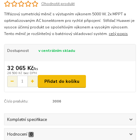
Ohodnotit produkt
Třífázový symetrický měnič s výstupním výkonem 5000 W, 2x MPPT a
optimalizovaným AC konektorem pro rychlé připojení. Střídač Huawei je
vysoce účinný produkt se spolehlivým výkonem a vysokým výnosem.
Tento měnič je rozšíriteľný o batériový skladovací systém.
celý popis
Dostupnost
v centrálním skladu
32 065 Kč
/
ks
26 500 Kč
bez DPH
Přidat do košíku
Číslo produktu:
3006
Kompletní specifikace
Hodnocení
0