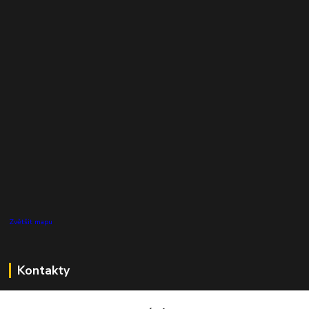
Zvětšit mapu
Kontakty
Zákaznická podpora Pro Eco System a.s.