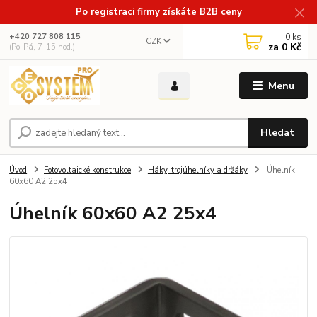
Po registraci firmy získáte B2B ceny
0
ks
+420 727 808 115
CZK
za
0 Kč
(Po-Pá, 7-15 hod.)
Menu
Hledat
Úvod
Fotovoltaické konstrukce
Háky, trojúhelníky a držáky
Úhelník
60x60 A2 25x4
Úhelník 60x60 A2 25x4