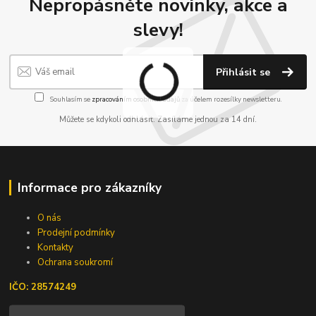
Nepropásněte novinky, akce a
slevy!
Přihlásit se
Souhlasím se
zpracováním osobních údajů
za účelem rozesílky newsletteru.
Můžete se kdykoli odhlásit. Zasíláme jednou za 14 dní.
Informace pro zákazníky
O nás
Prodejní podmínky
Kontakty
Ochrana soukromí
IČO: 28574249